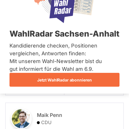
Bremen
eingeben
Hamburg
Hessen
906 - Treptow-Köpenick 6
Mecklenburg-Vorpommern
- Alle -
Partei
Niedersachsen
WahlRadar Sachsen-Anhalt
Nordrhein-Westfalen
Rheinland-Pfalz
906 - Treptow-Köpenick 6
Carsten Schatz
Saarland
Kandidierende checken, Positionen
Sachsen
parteilos
vergleichen, Antworten finden:
Sachsen-Anhalt
- Alle -
Wahlliste
Mit unserem Wahl-Newsletter bist du
Sachsen-Anhalt
Schleswig-Holstein
gut informiert für die Wahl am 6.9.
Angetreten für: Die Linke
Thüringen
Wahlkreis: 906 - Treptow-Köpenick 6
Listenposition
Jetzt WahlRadar abonnieren
Archiv
Zum Profil
Frage stellen
Über uns
Spenden
Maik Penn
CDU