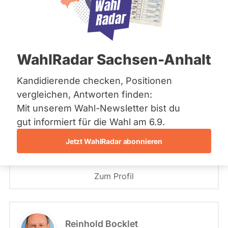
Bremen
Hamburg
PLZ oder Namen
Hessen
eingeben
Mecklenburg-Vorpommern
Niedersachsen
117 - Fürstenfeldbruck-Ost
WahlRadar Sachsen-Anhalt
Nordrhein-Westfalen
- Alle -
Partei
Rheinland-Pfalz
Saarland
Kandidierende checken, Positionen
Sachsen
117 - Fürstenfeldbruck-Ost
vergleichen, Antworten finden:
Martin Runge
Sachsen-Anhalt
Mit unserem Wahl-Newsletter bist du
Sachsen-Anhalt
BÜNDNIS 90/­DIE GRÜNEN
Schleswig-Holstein
gut informiert für die Wahl am 6.9.
- Alle -
Wahlliste
Thüringen
Jetzt WahlRadar abonnieren
Angetreten für: BÜNDNIS 90/­DIE GRÜNEN
Archiv
Stimmkreis: 117 - Fürstenfeldbruck-Ost
Listenposition
Über uns
Zum Profil
Spenden
Reinhold Bocklet