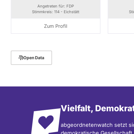
Angetreten für: FDP
Stimmkreis: 114 - Eichstätt
St
Zum Profil
Open Data
Vielfalt, Demokra
abgeordnetenwatch setzt sic
demokratische Gesellschaft e