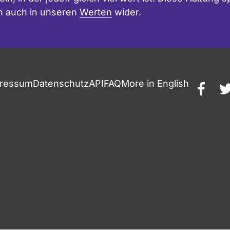
n auch in unseren
Werten
wider.
ressum
Datenschutz
API
FAQ
More in English
faceb
t