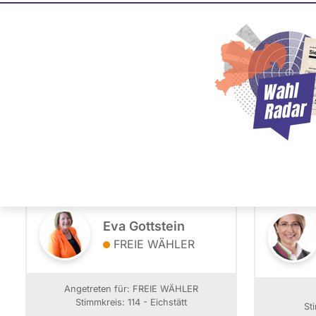
Bayern Wahl 2013 - 
PLZ oder Namen
- Alle -
Partei
eingeben
114 - Eichstätt
Eva Gottstein
FREIE WÄHLER
Angetreten für: FREIE WÄHLER
Stimmkreis: 114 - Eichstätt
St