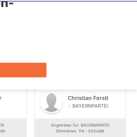
n-
Listenposition
Alle
Filter zeigen
r
Christian Ferstl
BAYERNPARTEI
EN
Angetreten für: BAYERNPARTEI
ätt
Stimmkreis: 114 - Eichstätt