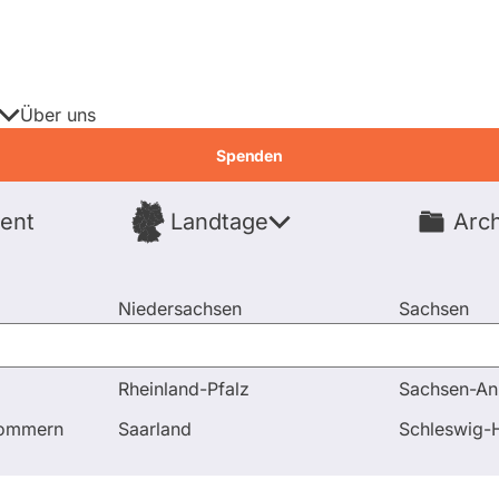
Über uns
Spenden
ent
Landtage
Arch
Spenden
Niedersachsen
Sachsen
Nordrhein-Westfalen
Sachsen-An
Rheinland-Pfalz
Sachsen-An
pommern
Saarland
Schleswig-H
nde
Fragen & Antworten
Wahlrecht