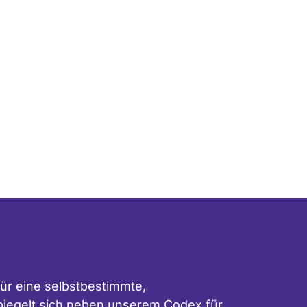
ür eine selbstbestimmte,
 spiegelt sich neben unserem
Codex für