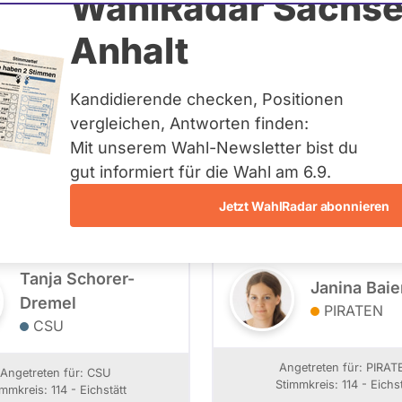
WahlRadar Sachse
Anhalt
Kandidierende
Kandidierende checken, Positionen
vergleichen, Antworten finden:
Mit unserem Wahl-Newsletter bist du
114 - Eichstätt
- Alle -
Wahlliste
gut informiert für die Wahl am 6.9.
Jetzt WahlRadar abonnieren
Tanja Schorer-
Janina Baie
Dremel
PIRATEN
CSU
Angetreten für: PIRAT
Angetreten für: CSU
Stimmkreis: 114 - Eichst
immkreis: 114 - Eichstätt