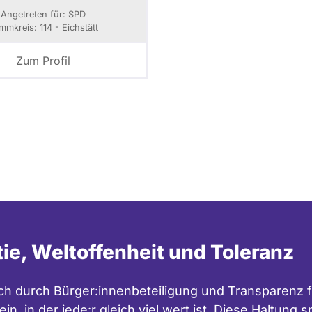
Angetreten für: SPD
immkreis: 114 - Eichstätt
Zum Profil
tie, Weltoffenheit und Toleranz
h durch Bürger:innenbeteiligung und Transparenz f
in, in der jede:r gleich viel wert ist. Diese Haltung