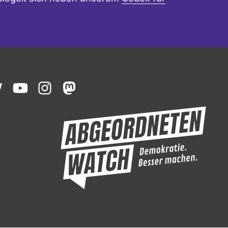
ook
witter
youtube
instagram
mastodon