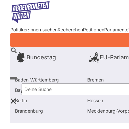
Direkt
zum
Inhalt
Politiker:innen suchen
Recherchen
Petitionen
Parlamente
Bundestag
EU-Parlam
Baden-Württemberg
Bremen
Bayern
Hamburg
Deine
Berlin
Hessen
Suche
Startseite
Bayern
Wahl 2013
Kandidierende
Brandenburg
Mecklenburg-Vor
Bayern
Wahl 2013
Kandidiere