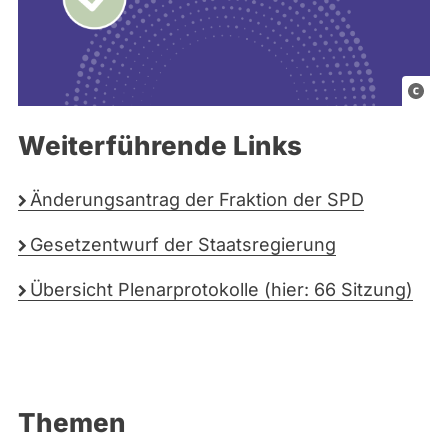
G
r
Weiterführende Links
a
f
i
Änderungsantrag der Fraktion der SPD
k
Gesetzentwurf der Staatsregierung
e
l
Übersicht Plenarprotokolle (hier: 66 Sitzung)
e
m
e
n
t
Themen
e