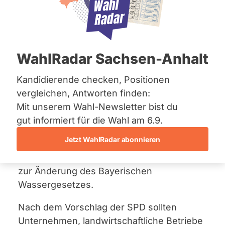
Bremen
10. Dezember 2025
Hamburg
Hessen
Der Bayerische Landtag hat über einen
Mecklenburg-Vorpommern
Niedersachsen
Änderungsantrag
der
SPD-Fraktion
zum
WahlRadar Sachsen-Anhalt
Nordrhein-Westfalen
geplanten neuen Wasserentnahmeentgelt
Rheinland-Pfalz
(„Wassercent“) abgestimmt. Der Antrag sah
Saarland
Kandidierende checken, Positionen
Sachsen
vor, dass Wasserentnahmen künftig
vergleichen, Antworten finden:
Sachsen-Anhalt
grundsätzlich verpflichtend durch
Mit unserem Wahl-Newsletter bist du
Sachsen-Anhalt
technische Messeinrichtungen,
Schleswig-Holstein
gut informiert für die Wahl am 6.9.
Thüringen
insbesondere Wasserzähler, erfasst
Jetzt WahlRadar abonnieren
werden müssen und bezog sich dabei auf
Archiv
einen
Gesetzentwurf der Staatsregierung
zur Änderung des Bayerischen
Über uns
Wassergesetzes.
Spenden
Nach dem Vorschlag der SPD sollten
Unternehmen, landwirtschaftliche Betriebe