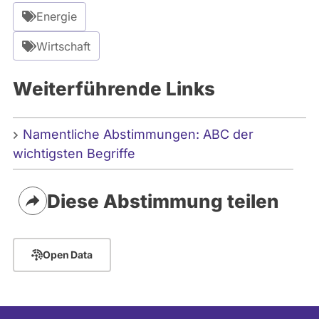
:
Energie
C
Wirtschaft
a
n
Weiterführende Links
v
a
Namentliche Abstimmungen: ABC der
wichtigsten Begriffe
Diese Abstimmung teilen
Open Data