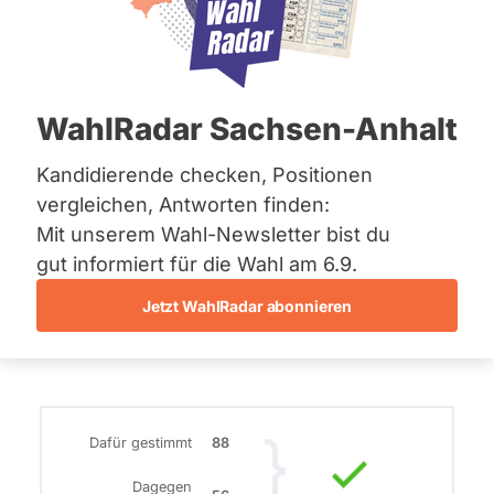
Bremen
geringer
Hamburg
Hessen
Bleibewahrscheinlichkeit
Mecklenburg-Vorpommern
Niedersachsen
22. Juli 2015
WahlRadar Sachsen-Anhalt
Nordrhein-Westfalen
Rheinland-Pfalz
Der bayerische Landtag beschließt, zwei
Saarland
Kandidierende checken, Positionen
Sachsen
grenznahe Aufnahmeeinrichtungen für
vergleichen, Antworten finden:
Sachsen-Anhalt
Flüchtlinge aus dem Westbalkan zu
Mit unserem Wahl-Newsletter bist du
Sachsen-Anhalt
schaffen.
Schleswig-Holstein
gut informiert für die Wahl am 6.9.
Thüringen
Jetzt WahlRadar abonnieren
Weiterlesen
Archiv
Über uns
Spenden
Dafür gestimmt
88
Dagegen