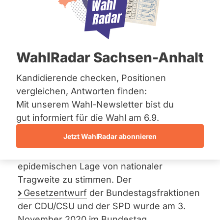
Bremen
der Bevölkerung bei
Hamburg
Hessen
einer epidemischen
Mecklenburg-Vorpommern
Niedersachsen
Lage von nationaler
WahlRadar Sachsen-Anhalt
Nordrhein-Westfalen
Rheinland-Pfalz
Tragweite
Saarland
Kandidierende checken, Positionen
Sachsen
19. November 2020
vergleichen, Antworten finden:
Sachsen-Anhalt
Mit unserem Wahl-Newsletter bist du
Sachsen-Anhalt
Der
Antrag
der AfD-Fraktion fordert die
Schleswig-Holstein
gut informiert für die Wahl am 6.9.
Thüringen
Landesregierung Sachsens dazu auf, im
Jetzt WahlRadar abonnieren
Bundesrat gegen das Dritte Gesetz zum
Archiv
Schutz der Bevölkerung bei einer
epidemischen Lage von nationaler
Über uns
Tragweite zu stimmen. Der
Spenden
Gesetzentwurf
der Bundestagsfraktionen
der CDU/CSU und der SPD wurde am 3.
November 2020 im Bundestag