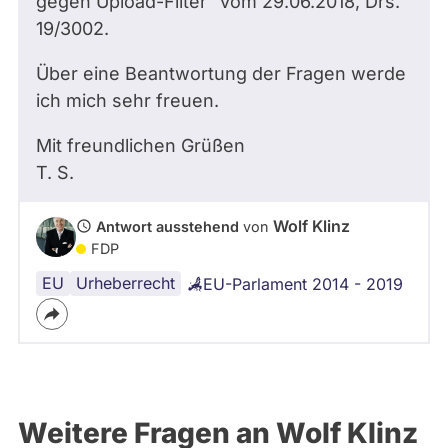
gegen Upload-Filter" vom 29.06.2018, Drs.
19/3002.
Über eine Beantwortung der Fragen werde
ich mich sehr freuen.
Mit freundlichen Grüßen
T. S.
Wolf Klinz
Antwort ausstehend
von
FDP
EU
Internet
Uploadfilter
Urheberrecht
EU-Parlament 2014 - 2019
Weitere Fragen an Wolf Klinz