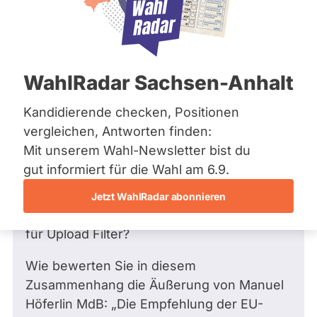
Bremen
Frage
Hamburg
Funkt
Hessen
Mecklenburg-Vorpommern
ist
Frage
von Thorben S. •
12.09.2018
Niedersachsen
Frage an Wolf Klinz von
Thorben S.
deakti
WahlRadar Sachsen-Anhalt
Nordrhein-Westfalen
bezüglich Recht
weil
Rheinland-Pfalz
Saarland
Kandidierende checken, Positionen
Sehr geehrter Herr Klinz,
Wolf
Sachsen
vergleichen, Antworten finden:
Klinz
Sachsen-Anhalt
Heute haben Sie im Europaparlament für
Mit unserem Wahl-Newsletter bist du
zur
Sachsen-Anhalt
die Einführung von Upload Filtern
Schleswig-Holstein
gut informiert für die Wahl am 6.9.
Zeit
Thüringen
abgestimmt.
keine
Jetzt WahlRadar abonnieren
aktiv
Archiv
Welche Gründe sprechen aus ihrer Sicht
Kandi
für Upload Filter?
Über uns
hat.
Wie bewerten Sie in diesem
Spenden
Zusammenhang die Äußerung von Manuel
Höferlin MdB: „Die Empfehlung der EU-