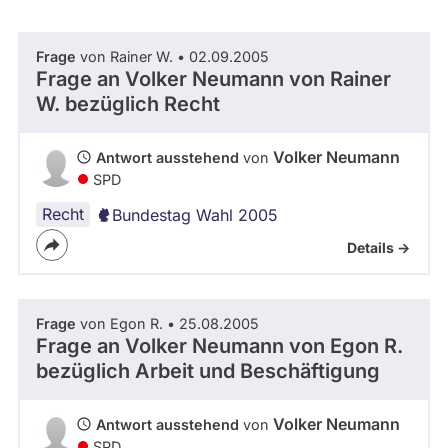
abgeordnetenwatch
befragt
Frage
von Rainer W. • 02.09.2005
- Alle -
Thema
werden.
Frage an Volker Neumann von
Rainer
W.
bezüglich Recht
- Alle -
Antwort Status
Volker Neumann
Antwort ausstehend
von
SPD
Recht
Bundestag Wahl 2005
Details ->
Frage
von Egon R. • 25.08.2005
Frage an Volker Neumann von
Egon R.
bezüglich Arbeit und Beschäftigung
Volker Neumann
Antwort ausstehend
von
SPD