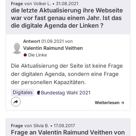
Frage
von Volker L. • 31.08.2021
abgeordnetenwatch
die letzte Aktualisierung ihre Webseite
befragt
war vor fast genau einem Jahr. Ist das
- Alle -
Thema
werden.
die digitale Agenda der Linken ?
- Alle -
Antwort Status
Antwort
01.09.2021 von
Valentin Raimund Veithen
Die Linke
Die Aktualisierung der Seite ist keine Frage
der digitalen Agenda, sondern eine Frage
der personellen Kapazitäten.
Digitales
Bundestag Wahl 2021
Weiterlesen ->
Frage
von Silvia B. • 17.09.2017
Frage an Valentin Raimund Veithen von