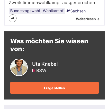
Zweitstimmenwahlkampf ausgesprochen
Bundestagswahl
Bündnis
Wahlkampf
Sachsen
Sahra
Weiterlesen ->
Wagenknecht
Was möchten Sie wissen
von:
Uta Knebel
BSW
Frage stellen