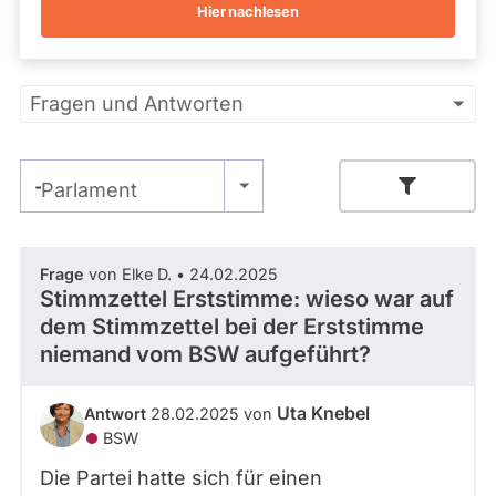
vergangenen
N
Hier nachlesen
Kandidaturen
K
und
E
Mandaten
werden
Primäre
nicht
Fragen und Antworten
berücksichtigt.
Reiter
- Alle -
Parlament
Zeitraum
Frage
von Elke D. • 24.02.2025
Stimmzettel Erststimme: wieso war auf
dem Stimmzettel bei der Erststimme
- Alle -
Thema
niemand vom BSW aufgeführt?
- Alle -
Antwort Status
Uta Knebel
Antwort
28.02.2025 von
BSW
Die Partei hatte sich für einen