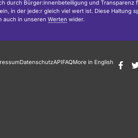
h durch Bürger:innenbeteiligung und Transparenz f
in, in der jede:r gleich viel wert ist. Diese Haltung
n auch in unseren
Werten
wider.
ressum
Datenschutz
API
FAQ
More in English
faceb
t