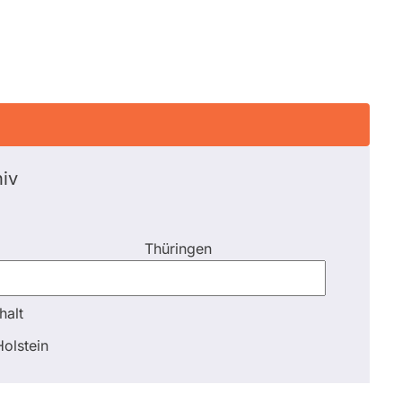
iv
Thüringen
halt
halt
olstein
Schli