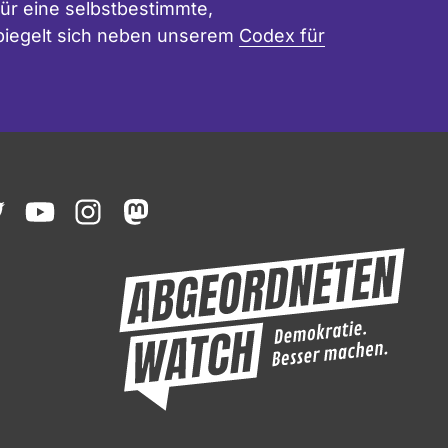
ür eine selbstbestimmte,
 spiegelt sich neben unserem
Codex für
ook
witter
youtube
instagram
mastodon