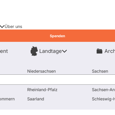
Über uns
Spenden
ent
Landtage
Arch
Spenden
Niedersachsen
Sachsen
Nordrhein-Westfalen
Sachsen-An
Rheinland-Pfalz
Sachsen-An
Mitgliedschaften
pommern
Saarland
Schleswig-H