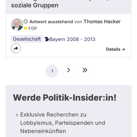
soziale Gruppen
Thomas Hacker
Antwort ausstehend
von
FDP
Gesellschaft
Bayern 2008 - 2013
Details ->
Seitennummerierung
1
Aktuelle
Nächste
Letzte
Seite
Seite
Seite
Werde Politik-Insider:in!
Exklusive Recherchen zu
Lobbyismus, Parteispenden und
Nebeneinkünften