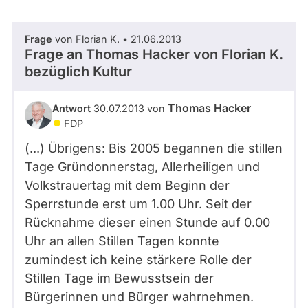
,
abgeordnetenwatch
M
befragt
d
Frage
von Florian K. • 21.06.2013
- Alle -
Thema
B
werden.
Frage an Thomas Hacker von
Florian K.
P
bezüglich Kultur
l
- Alle -
Antwort Status
a
t
Thomas Hacker
Antwort
30.07.2013 von
z
FDP
d
e
(...) Übrigens: Bis 2005 begannen die stillen
r
Tage Gründonnerstag, Allerheiligen und
R
Volkstrauertag mit dem Beginn der
e
p
Sperrstunde erst um 1.00 Uhr. Seit der
u
Rücknahme dieser einen Stunde auf 0.00
b
Uhr an allen Stillen Tagen konnte
l
i
zumindest ich keine stärkere Rolle der
k
Stillen Tage im Bewusstsein der
1
Bürgerinnen und Bürger wahrnehmen.
1