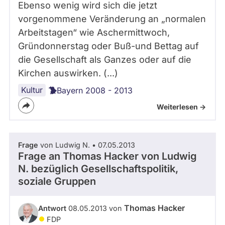
1
Ebenso wenig wird sich die jetzt
0
vorgenommene Veränderung an „normalen
1
Arbeitstagen“ wie Aschermittwoch,
1
B
Gründonnerstag oder Buß-und Bettag auf
e
die Gesellschaft als Ganzes oder auf die
r
Kirchen auswirken. (...)
l
i
Kultur
Bayern 2008 - 2013
n
Weiterlesen ->
Frage
von Ludwig N. • 07.05.2013
Frage an Thomas Hacker von
Ludwig
N.
bezüglich Gesellschaftspolitik,
soziale Gruppen
Thomas Hacker
Antwort
08.05.2013 von
FDP