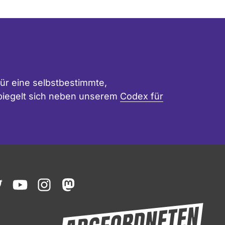
ür eine selbstbestimmte,
 spiegelt sich neben unserem
Codex für
ook
witter
youtube
instagram
mastodon