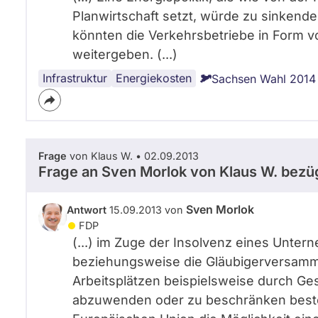
Planwirtschaft setzt, würde zu sinkend
könnten die Verkehrsbetriebe in Form 
weitergeben. (...)
Infrastruktur
ÖPNV
Energiekosten
Sachsen Wahl 2014
Frage
von Klaus W. • 02.09.2013
Frage an Sven Morlok von
Klaus W.
bezüg
Sven Morlok
Antwort
15.09.2013 von
FDP
(...) im Zuge der Insolvenz eines Unte
beziehungsweise die Gläubigerversamml
Arbeitsplätzen beispielsweise durch Ge
abzuwenden oder zu beschränken beste