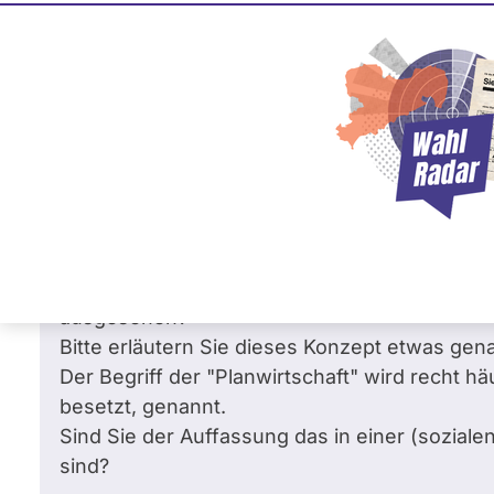
Sven Morlok
FDP
Frage
von Ingolf L. •
15.08.2014
Frage an Sven Morlok von
Ingolf L.
Sehr geehrter Herr Morlok,
Ihre Antwort auf die Frage von Herrn
M.
ist fü
Die von Ihnen angesprochene Forderung zur "
ausgesehen?
Bitte erläutern Sie dieses Konzept etwas gen
Der Begriff der "Planwirtschaft" wird recht hä
besetzt, genannt.
Sind Sie der Auffassung das in einer (sozial
sind?