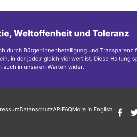
tie, Weltoffenheit und Toleranz
h durch Bürger:innenbeteiligung und Transparenz f
in, in der jede:r gleich viel wert ist. Diese Haltung
n auch in unseren
Werten
wider.
ressum
Datenschutz
API
FAQ
More in English
faceb
t