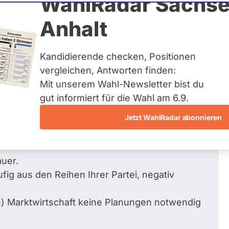
WahlRadar Sachse
Zum Profil
Anhalt
Kandidierende checken, Positionen
vergleichen, Antworten finden:
Mit unserem Wahl-Newsletter bist du
gut informiert für die Wahl am 6.9.
Jetzt WahlRadar abonnieren
r mich nicht so recht nachvollziehbar.
Energiepolitik mit Wettbewerb" hätte wie
auer.
ufig aus den Reihen Ihrer Partei, negativ
en) Marktwirtschaft keine Planungen notwendig