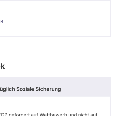
14
ok
üglich Soziale Sicherung
er FDP gefordert auf Wettbewerb und nicht auf