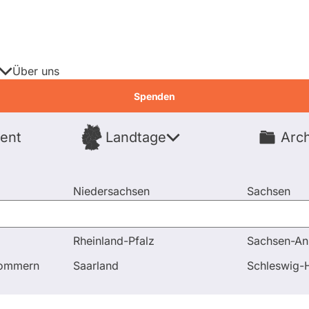
Über uns
Spenden
ent
Landtage
Arch
Spenden
Niedersachsen
Sachsen
Nordrhein-Westfalen
Sachsen-An
Rheinland-Pfalz
Sachsen-An
d Antworten
Frage an Sven Morlok
pommern
Saarland
Schleswig-H