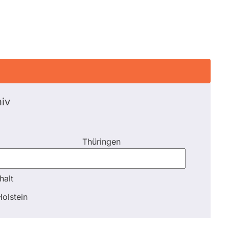
iv
Thüringen
halt
halt
olstein
Schli