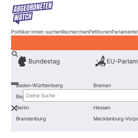
Direkt
zum
Inhalt
Politiker:innen suchen
Recherchen
Petitionen
Parlamente
Bundestag
EU-Parlam
Baden-Württemberg
Bremen
Bayern
Hamburg
Deine
Berlin
Hessen
Suche
Startseite
Frage stellen
Sven Morlok
Fragen un
Brandenburg
Mecklenburg-Vor