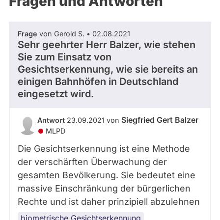
Fragen und Antworten
aktiven
Kandidaturen
oder
Frage
von Gerold S. • 02.08.2021
Mandaten
Sehr geehrter Herr Balzer, wie stehen
können
Sie zum Einsatz von
über
Gesichtserkennung, wie sie bereits an
einigen Bahnhöfen in Deutschland
abgeordnetenwatch
eingesetzt wird.
befragt
werden.
Siegfried Gert Balzer
Antwort
23.09.2021 von
MLPD
Die Gesichtserkennung ist eine Methode
der verschärften Überwachung der
gesamten Bevölkerung. Sie bedeutet eine
massive Einschränkung der bürgerlichen
Rechte und ist daher prinzipiell abzulehnen
biometrische Gesichtserkennung