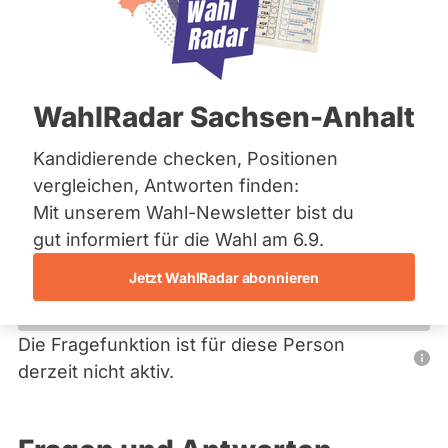
Bremen
Hamburg
Hessen
Primäre
Mecklenburg-Vorpommern
Übersicht
Niedersachsen
Reiter
WahlRadar Sachsen-Anhalt
Nordrhein-Westfalen
Siegfried Gert Balzer
Rheinland-Pfalz
Saarland
Kandidierende checken, Positionen
MLPD
Sachsen
vergleichen, Antworten finden:
Sachsen-Anhalt
Dieser Politiker hat kein aktuelles und kein zukünftiges
Mit unserem Wahl-Newsletter bist du
Sachsen-Anhalt
Mandat und keine Direktandidatur auf Landes-, Bundes-
Schleswig-Holstein
gut informiert für die Wahl am 6.9.
oder EU-Ebene. Mögliche Kandidaturen über eine
Thüringen
Wahlliste werden bei uns nicht erfasst.
Jetzt WahlRadar abonnieren
Archiv
Über uns
Die Fragefunktion ist für diese Person
Nur
derzeit nicht aktiv.
Spenden
Politiker:innen
mit