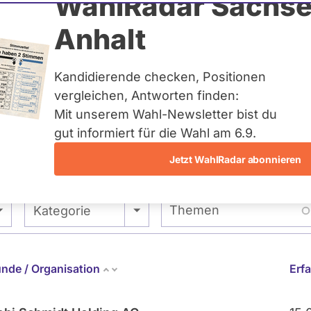
msauer
WahlRadar Sachse
Anhalt
uelles und kein zukünftiges
idatur auf Landes-, Bundes-
ndidaturen über eine
Kandidierende checken, Positionen
t erfasst.
vergleichen, Antworten finden:
Mit unserem Wahl-Newsletter bist du
gut informiert für die Wahl am 6.9.
Jetzt WahlRadar abonnieren
entätigkeiten
Abstimmungen
Ausschuss-Mi
Themen
- Alle -
Kategorie
nde / Organisation
Erf