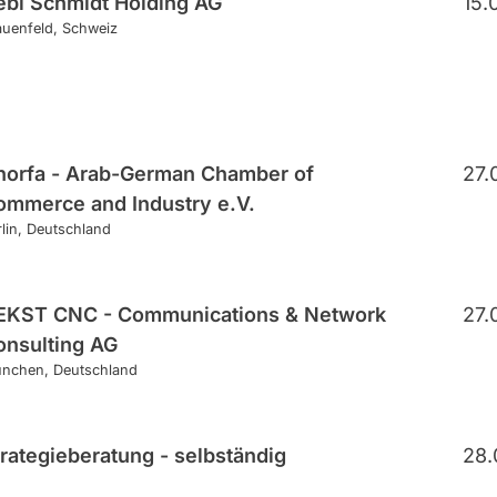
ebi Schmidt Holding AG
15.
auenfeld
Schweiz
horfa - Arab-German Chamber of
27.
ommerce and Industry e.V.
lin
Deutschland
EKST CNC - Communications & Network
27.
onsulting AG
nchen
Deutschland
rategieberatung - selbständig
28.