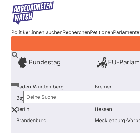
Direkt
zum
Inhalt
Politiker:innen suchen
Recherchen
Petitionen
Parlamente
Bundestag
EU-Parlam
Baden-Württemberg
Bremen
Bayern
Hamburg
Deine
Berlin
Hessen
Suche
Startseite
Frage stellen
Peter Ramsauer
Nebentä
Brandenburg
Mecklenburg-Vor