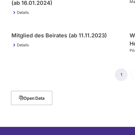
Ma
(ab 16.01.2024)
Details
Mitglied des Beirates (ab 11.11.2023)
W
H
Details
Pö
Seitennummerierung
1
Aktuell
Seite
Open Data