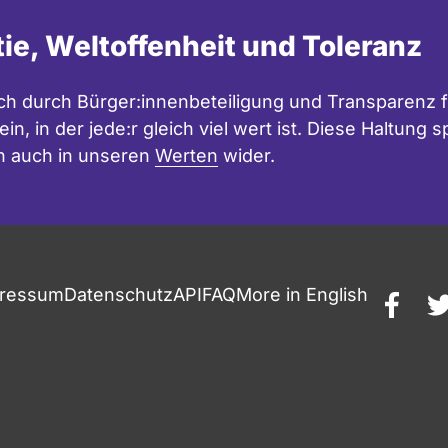
tie, Weltoffenheit und Toleranz
h durch Bürger:innenbeteiligung und Transparenz f
in, in der jede:r gleich viel wert ist. Diese Haltung
n auch in unseren
Werten
wider.
ressum
Datenschutz
API
FAQ
More in English
faceb
t