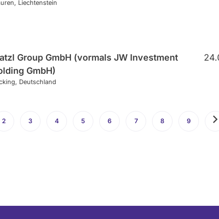
uren
Liechtenstein
atzl Group GmbH (vormals JW Investment
24.
olding GmbH)
cking
Deutschland
e
2
Seite
3
Seite
4
Seite
5
Seite
6
Seite
7
Seite
8
Seite
9
Seite
N
S