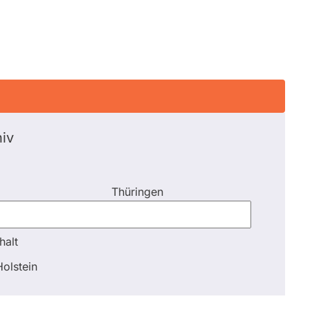
iv
Thüringen
halt
halt
olstein
Schli