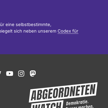
ür eine selbstbestimmte,
 spiegelt sich neben unserem
Codex für
ook
witter
youtube
instagram
mastodon