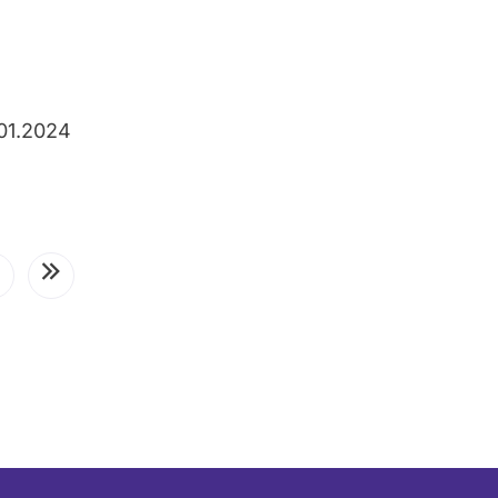
01.2024
ächste
Letzte
eite
Seite