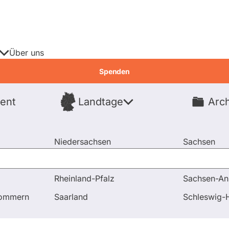
Über uns
Spenden
ent
Landtage
Arch
Spenden
Niedersachsen
Sachsen
Nordrhein-Westfalen
Sachsen-An
Rheinland-Pfalz
Sachsen-An
tigkeiten
pommern
Saarland
Schleswig-H