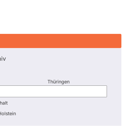
iv
Thüringen
halt
halt
olstein
Schli