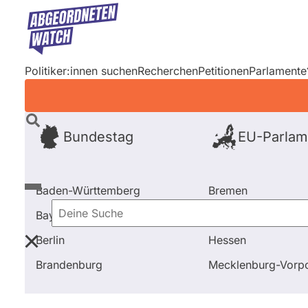
Direkt
zum
Inhalt
Politiker:innen suchen
Recherchen
Petitionen
Parlamente
Bundestag
EU-Parlam
Baden-Württemberg
Bremen
Bayern
Hamburg
Deine
Berlin
Hessen
Suche
Startseite
Frage stellen
Patrick Sensburg
Aussch
Brandenburg
Mecklenburg-Vor