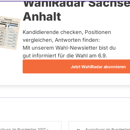
ensburg
WahlRadar Sachse
Anhalt
uelles und kein zukünftiges
idatur auf Landes-, Bundes-
ndidaturen über eine
Kandidierende checken, Positionen
t erfasst.
vergleichen, Antworten finden:
Mit unserem Wahl-Newsletter bist du
gut informiert für die Wahl am 6.9.
Jetzt WahlRadar abonnieren
entätigkeiten
Abstimmungen
Ausschuss-Mi
chuss im Bundestag 2017 -
Ausschuss im Bundestag