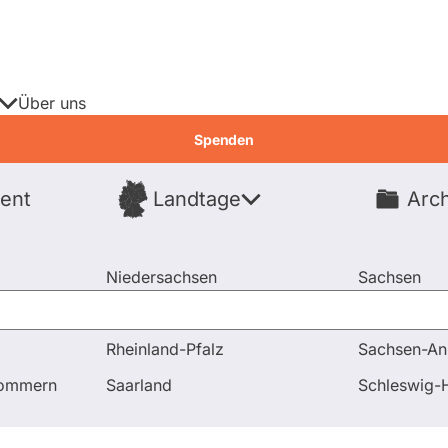
Über uns
Spenden
ent
Landtage
Arch
Spenden
Niedersachsen
Sachsen
Nordrhein-Westfalen
Sachsen-An
Rheinland-Pfalz
Sachsen-An
uss-Mitgliedschaften
pommern
Saarland
Schleswig-H