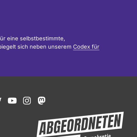
ür eine selbstbestimmte,
 spiegelt sich neben unserem
Codex für
ook
witter
youtube
instagram
mastodon