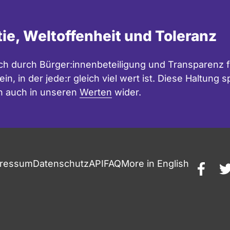
tie, Weltoffenheit und Toleranz
h durch Bürger:innenbeteiligung und Transparenz f
in, in der jede:r gleich viel wert ist. Diese Haltung
n auch in unseren
Werten
wider.
ressum
Datenschutz
API
FAQ
More in English
faceb
t