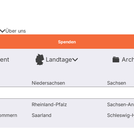
Über uns
Spenden
ent
Landtage
Arch
Spenden
Niedersachsen
Sachsen
Nordrhein-Westfalen
Sachsen-An
Rheinland-Pfalz
Sachsen-An
pommern
Saarland
Schleswig-H