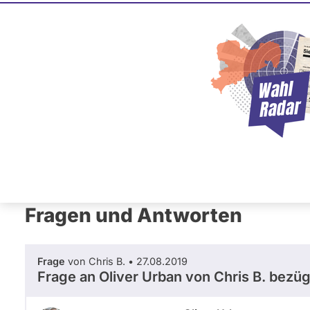
Oliver Ur
SPD
Dieser Politiker hat kein akt
Mandat und keine Direktand
oder EU-Ebene. Mögliche Ka
Wahlliste werden bei uns nich
Primäre
Übersicht
Fragen und Antworten
Reiter
Fragen und Antworten
Frage
von Chris B. • 27.08.2019
Frage an Oliver Urban von
Chris B.
bezüg