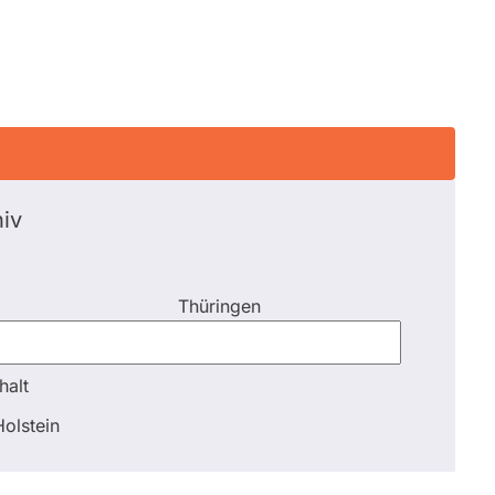
iv
Thüringen
halt
halt
olstein
Schli