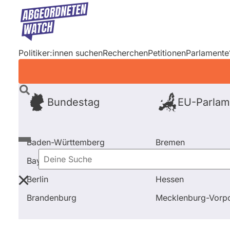
Direkt
zum
Inhalt
Politiker:innen suchen
Recherchen
Petitionen
Parlamente
Bundestag
EU-Parlam
Baden-Württemberg
Bremen
Bayern
Hamburg
Deine
Berlin
Hessen
Suche
Startseite
Frage stellen
Oliver Urban
Brandenburg
Mecklenburg-Vor