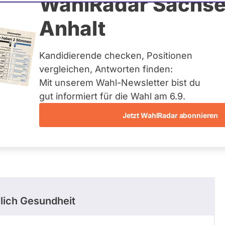
ban
WahlRadar Sachse
Anhalt
uelles und kein zukünftiges
idatur auf Landes-, Bundes-
ndidaturen über eine
Kandidierende checken, Positionen
t erfasst.
vergleichen, Antworten finden:
Mit unserem Wahl-Newsletter bist du
gut informiert für die Wahl am 6.9.
Jetzt WahlRadar abonnieren
lich Gesundheit