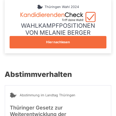
während
10257
aktueller
Thüringen Wahl 2024
Kandidaturen
und
Mandate
gestellt
WAHLKAMPFPOSITIONEN
wurden.
VON MELANIE BERGER
Solche
aus
vergangenen
Hier nachlesen
Kandidaturen
und
Mandaten
werden
nicht
berücksichtigt.
Abstimmverhalten
Abstimmung im Landtag Thüringen
Thüringer Gesetz zur
Weiterentwicklung der