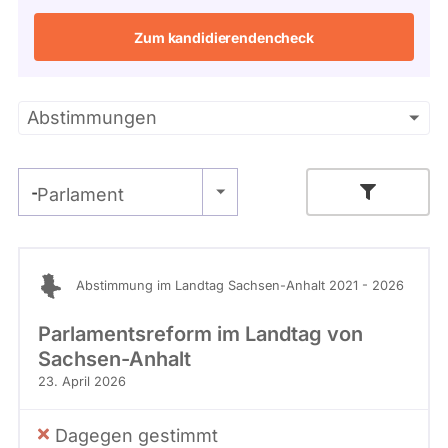
Solche
aus
Zum kandidierendencheck
vergangenen
Kandidaturen
und
Mandaten
werden
Primäre
Abstimmungen
nicht
berücksichtigt.
Reiter
- Alle -
Parlament
- Alle -
Stimme
Abstimmung im Landtag Sachsen-Anhalt 2021 - 2026
Parlamentsreform im Landtag von
Sachsen-Anhalt
23. April 2026
Dagegen gestimmt