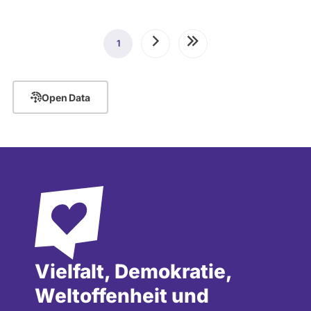
Seitennummerierung
1
Aktuelle
Nächste
Letzte
Seite
Seite
Seite
Open Data
Vielfalt, Demokratie,
Weltoffenheit und