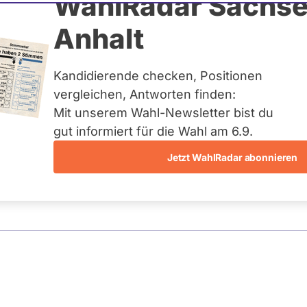
Middelberg
WahlRadar Sachse
Anhalt
tag
Kandidierende checken, Positionen
eis:
Stadt Osnabrück
vergleichen, Antworten finden:
Mit unserem Wahl-Newsletter bist du
gut informiert für die Wahl am 6.9.
Jetzt WahlRadar abonnieren
entätigkeiten
Abstimmungen
Ausschuss-Mi