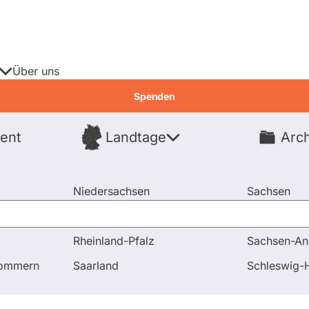
Über uns
Spenden
ent
Landtage
Arch
Spenden
Niedersachsen
Sachsen
Nordrhein-Westfalen
Sachsen-An
Rheinland-Pfalz
Sachsen-An
schuss-Mitgliedschaften
pommern
Saarland
Schleswig-H