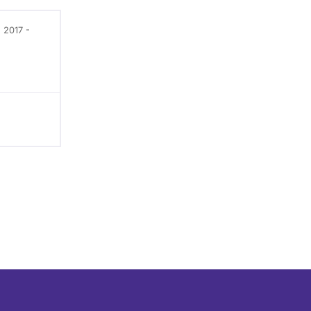
berücksichtigt.
 2017 -