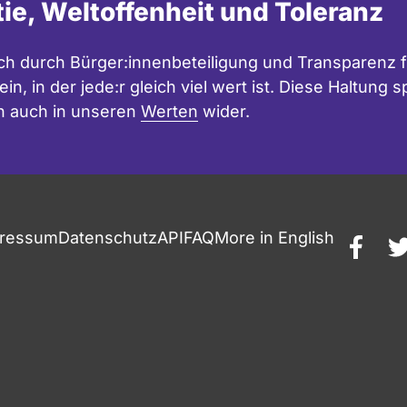
tie, Weltoffenheit und Toleranz
h durch Bürger:innenbeteiligung und Transparenz f
in, in der jede:r gleich viel wert ist. Diese Haltung
n auch in unseren
Werten
wider.
ressum
Datenschutz
API
FAQ
More in English
faceb
t