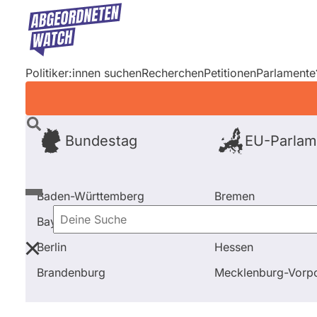
Direkt
zum
Inhalt
Politiker:innen suchen
Recherchen
Petitionen
Parlamente
Bundestag
EU-Parlam
Baden-Württemberg
Bremen
Bayern
Hamburg
Deine
Berlin
Hessen
Suche
Startseite
Frage stellen
Mathias Middelberg
Aus
Brandenburg
Mecklenburg-Vor