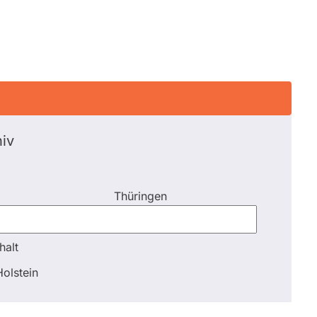
iv
Thüringen
halt
halt
olstein
Schli