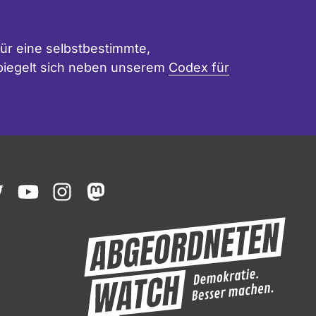
ür eine selbstbestimmte,
 spiegelt sich neben unserem
Codex für
ook
witter
youtube
instagram
mastodon