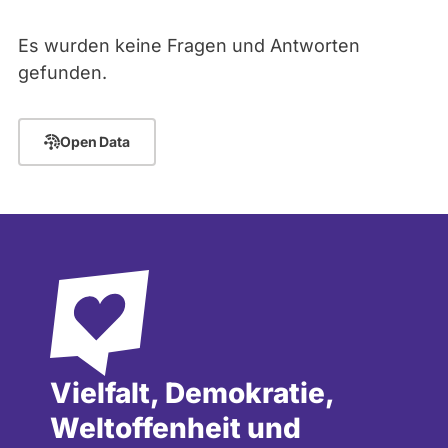
r
abgeordnetenwatch
a
Es wurden keine Fragen und Antworten
befragt
f
- Alle -
Thema
gefunden.
i
werden.
n
:
- Alle -
Antwort Status
J
Open Data
u
l
i
a
D
e
p
t
a
l
a
Vielfalt, Demokratie,
Weltoffenheit und