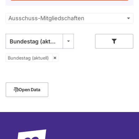
Kandidaturen
und
Mandaten
Primäre
Ausschuss-Mitgliedschaften
werden
nicht
Reiter
berücksichtigt.
Bundestag (aktuell)
Bundestag (aktuell)
Open Data