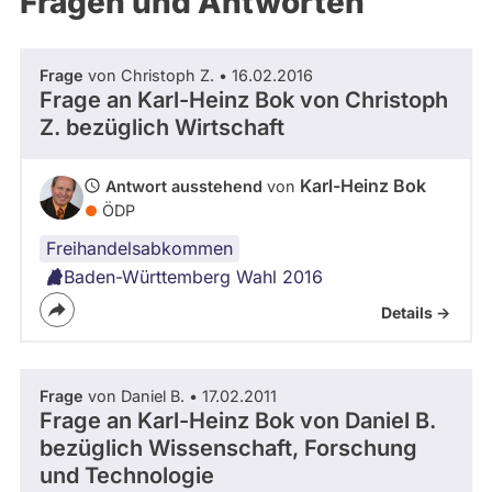
Fragen und Antworten
aktiven
Kandidaturen
oder
Frage
von Christoph Z. • 16.02.2016
Mandaten
Frage an Karl-Heinz Bok von
Christoph
können
Z.
bezüglich Wirtschaft
über
abgeordnetenwatch
Karl-Heinz Bok
Antwort ausstehend
von
befragt
ÖDP
werden.
Freihandelsabkommen
Baden-Württemberg Wahl 2016
Details ->
Frage
von Daniel B. • 17.02.2011
Frage an Karl-Heinz Bok von
Daniel B.
bezüglich Wissenschaft, Forschung
und Technologie