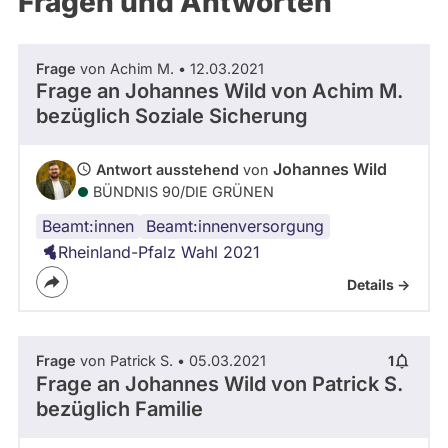
Fragen und Antworten
aktiven
Kandidaturen
oder
Frage
von Achim M. • 12.03.2021
Mandaten
Frage an Johannes Wild von
Achim M.
können
bezüglich Soziale Sicherung
über
abgeordnetenwatch
Johannes Wild
Antwort ausstehend
von
befragt
BÜNDNIS 90/­DIE GRÜNEN
werden.
Beamt:innen
Rheinland-
Krankenversicherung
Beamt:innenversorgung
Pfalz
Rheinland-Pfalz Wahl 2021
Details ->
Frage
von Patrick S. • 05.03.2021
1
Frage an Johannes Wild von
Patrick S.
bezüglich Familie