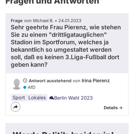
Fragen und Antworten
aktiven
Kandidaturen
oder
Frage
von Michael B. • 24.01.2023
Mandaten
Sehr geehrte Frau Pierenz, wie stehen
können
Sie zu einem "drittligatauglichen"
über
Stadion im Sportforum, welches ja
bekanntlich so umgestaltet werden
abgeordnetenwatch
soll, daß es keinen 3.Liga-Fußball dort
befragt
geben kann?
werden.
Irina Pierenz
Antwort ausstehend
von
AfD
Sport
Stadtplanung
Lokales
Berlin Wahl 2023
Details ->