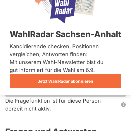
Bremen
Hamburg
Hessen
Primäre
Mecklenburg-Vorpommern
Übersicht
Niedersachsen
Reiter
WahlRadar Sachsen-Anhalt
Nordrhein-Westfalen
Irina Pierenz
Rheinland-Pfalz
Saarland
Kandidierende checken, Positionen
AfD
Sachsen
vergleichen, Antworten finden:
Sachsen-Anhalt
Diese Politikerin hat kein aktuelles und kein zukünftiges
Mit unserem Wahl-Newsletter bist du
Sachsen-Anhalt
Mandat und keine Direktandidatur auf Landes-, Bundes-
Schleswig-Holstein
gut informiert für die Wahl am 6.9.
oder EU-Ebene. Mögliche Kandidaturen über eine
Thüringen
Wahlliste werden bei uns nicht erfasst.
Jetzt WahlRadar abonnieren
Archiv
Über uns
Die Fragefunktion ist für diese Person
Nur
derzeit nicht aktiv.
Spenden
Politiker:innen
mit