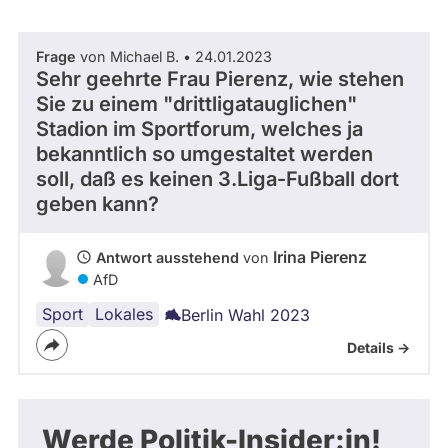
abgeordnetenwatch
befragt
Frage
von Michael B. • 24.01.2023
- Alle -
Thema
werden.
Sehr geehrte Frau Pierenz, wie stehen
Sie zu einem "drittligatauglichen"
Stadion im Sportforum, welches ja
- Alle -
Antwort Status
bekanntlich so umgestaltet werden
soll, daß es keinen 3.Liga-Fußball dort
geben kann?
Irina Pierenz
Antwort ausstehend
von
AfD
Sport
Stadtplanung
Lokales
Berlin Wahl 2023
Details ->
Werde Politik-Insider:in!