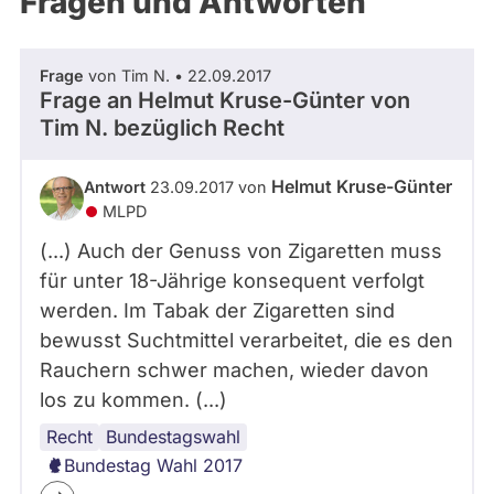
Fragen und Antworten
aktiven
Kandidaturen
oder
Frage
von Tim N. • 22.09.2017
Mandaten
Frage an Helmut Kruse-Günter von
können
Tim N.
bezüglich Recht
über
abgeordnetenwatch
Helmut Kruse-Günter
Antwort
23.09.2017 von
befragt
MLPD
werden.
(...) Auch der Genuss von Zigaretten muss
für unter 18-Jährige konsequent verfolgt
werden. Im Tabak der Zigaretten sind
bewusst Suchtmittel verarbeitet, die es den
Rauchern schwer machen, wieder davon
los zu kommen. (...)
Recht
Drogenpolitik
Gesundheit
Bundestagswahl
Bundestag Wahl 2017