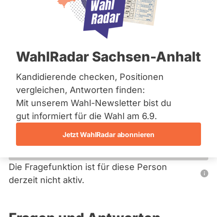
Bremen
Hamburg
Hessen
Primäre
Mecklenburg-Vorpommern
Übersicht
Niedersachsen
Reiter
WahlRadar Sachsen-Anhalt
Nordrhein-Westfalen
Helmut Kruse-Günter
Rheinland-Pfalz
Saarland
Kandidierende checken, Positionen
MLPD
Sachsen
vergleichen, Antworten finden:
Sachsen-Anhalt
Dieser Politiker hat kein aktuelles und kein zukünftiges
Mit unserem Wahl-Newsletter bist du
Sachsen-Anhalt
Mandat und keine Direktandidatur auf Landes-, Bundes-
Schleswig-Holstein
gut informiert für die Wahl am 6.9.
oder EU-Ebene. Mögliche Kandidaturen über eine
Thüringen
Wahlliste werden bei uns nicht erfasst.
Jetzt WahlRadar abonnieren
Archiv
Über uns
Die Fragefunktion ist für diese Person
Nur
derzeit nicht aktiv.
Spenden
Politiker:innen
mit