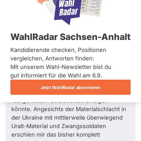
Bremen
Hamburg
Hessen
Mecklenburg-Vorpommern
Frage
von Ulrich M. •
31.03.2025
Niedersachsen
Halten Sie einen russischen Angriff auf
WahlRadar Sachsen-Anhalt
Nordrhein-Westfalen
Litauen oder andere NATO-Staaten für
Rheinland-Pfalz
Saarland
militärisch realistisch?
Kandidierende checken, Positionen
Sachsen
Sehr geehrter Herr Otten,
vergleichen, Antworten finden:
Sachsen-Anhalt
Mit unserem Wahl-Newsletter bist du
Sachsen-Anhalt
Schleswig-Holstein
in der Presse werden Ängste vor einem
gut informiert für die Wahl am 6.9.
Thüringen
russischen Angriff auf die NATO formuliert,
Jetzt WahlRadar abonnieren
der im Jahr 2030 mit dann wieder
Archiv
"aufgefüllten" Streitkräften erfolgen
Über uns
könnte. Angesichts der Materialschlacht in
der Ukraine mit mittlerweile überwiegend
Spenden
Uralt-Material und Zwangssoldaten
erschien mir das bisher komplett