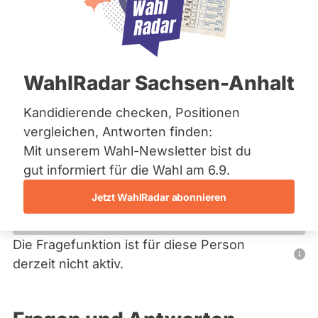
Bremen
Hamburg
Hessen
Primäre
Mecklenburg-Vorpommern
Übersicht
Niedersachsen
Reiter
WahlRadar Sachsen-Anhalt
Nordrhein-Westfalen
Gerhard Botz
Rheinland-Pfalz
Saarland
Kandidierende checken, Positionen
SPD
Sachsen
vergleichen, Antworten finden:
Sachsen-Anhalt
Dieser Politiker hat kein aktuelles und kein zukünftiges
Mit unserem Wahl-Newsletter bist du
Sachsen-Anhalt
Mandat und keine Direktandidatur auf Landes-, Bundes-
Schleswig-Holstein
gut informiert für die Wahl am 6.9.
oder EU-Ebene. Mögliche Kandidaturen über eine
Thüringen
Wahlliste werden bei uns nicht erfasst.
Jetzt WahlRadar abonnieren
Archiv
Über uns
Die Fragefunktion ist für diese Person
Nur
derzeit nicht aktiv.
Spenden
Politiker:innen
mit