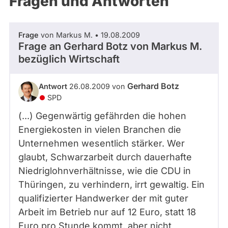
Fragen und Antworten
aktiven
Kandidaturen
oder
Frage
von Markus M. • 19.08.2009
Mandaten
Frage an Gerhard Botz von
Markus M.
können
bezüglich Wirtschaft
über
abgeordnetenwatch
Gerhard Botz
Antwort
26.08.2009 von
befragt
SPD
werden.
(...) Gegenwärtig gefährden die hohen
Energiekosten in vielen Branchen die
Unternehmen wesentlich stärker. Wer
glaubt, Schwarzarbeit durch dauerhafte
Niedriglohnverhältnisse, wie die CDU in
Thüringen, zu verhindern, irrt gewaltig. Ein
qualifizierter Handwerker der mit guter
Arbeit im Betrieb nur auf 12 Euro, statt 18
Euro pro Stunde kommt, aber nicht