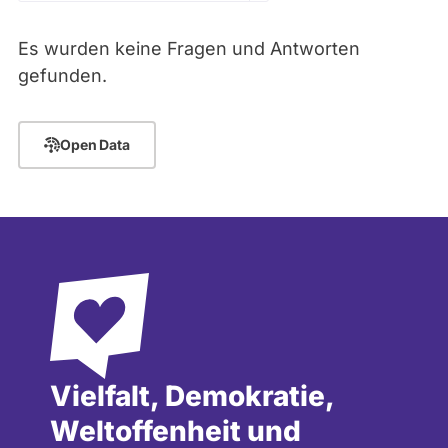
Zeitraum
Kandidaturen
und
Es wurden keine Fragen und Antworten
Mandaten
werden
- Alle -
Thema
gefunden.
nicht
berücksichtigt.
- Alle -
Antwort Status
Open Data
Vielfalt, Demokratie,
Weltoffenheit und