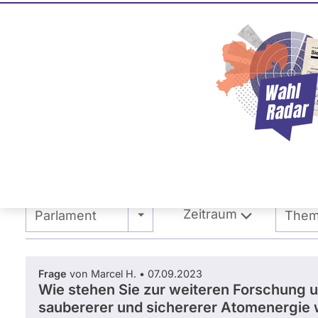
Dominik 
ÖDP
Dieser Politiker hat kein akt
Mandat und keine Direktand
oder EU-Ebene. Mögliche Ka
Wahlliste werden bei uns nich
.
Primäre
Übersicht
Fragen und Antworten
Reiter
Zeitraum
- Alle -
- Alle
Parlament
The
Frage
von Marcel H. • 07.09.2023
Wie stehen Sie zur weiteren Forschung u
saubererer und sichererer Atomenergie wi