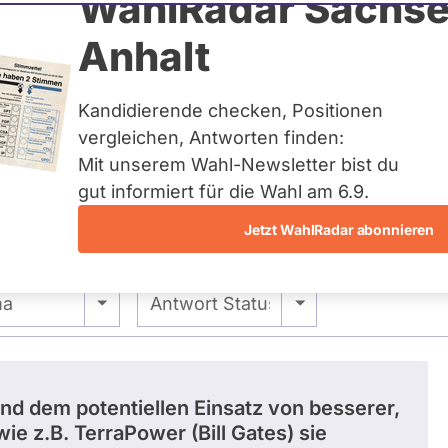
Mozzicato
WahlRadar Sachse
Anhalt
uelles und kein zukünftiges
idatur auf Landes-, Bundes-
ndidaturen über eine
Kandidierende checken, Positionen
t erfasst.
vergleichen, Antworten finden:
Mit unserem Wahl-Newsletter bist du
gut informiert für die Wahl am 6.9.
Jetzt WahlRadar abonnieren
 -
- Alle -
ma
Antwort Status
nd dem potentiellen Einsatz von besserer,
e z.B. TerraPower (Bill Gates) sie