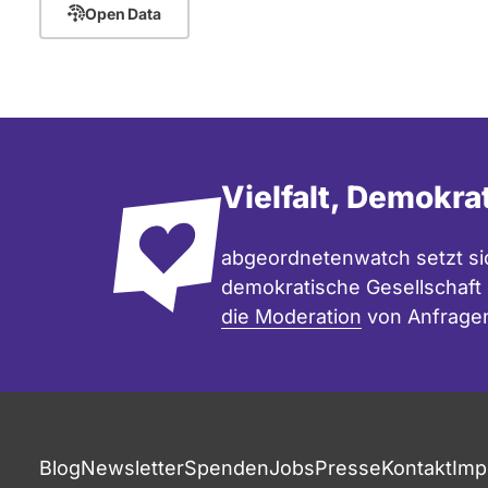
Open Data
Vielfalt, Demokra
abgeordnetenwatch setzt sic
demokratische Gesellschaft e
die Moderation
von Anfrage
Blog
Newsletter
Spenden
Jobs
Presse
Kontakt
Imp