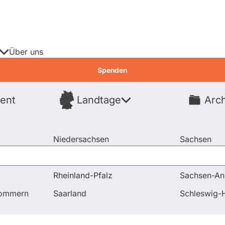
Über uns
Spenden
ent
Landtage
Arch
Spenden
Niedersachsen
Sachsen
Nordrhein-Westfalen
Sachsen-An
Rheinland-Pfalz
Sachsen-An
gen und Antworten
pommern
Saarland
Schleswig-H