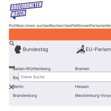
Direkt
zum
Inhalt
Politiker:innen suchen
Recherchen
Petitionen
Parlamente
Bundestag
EU-Parlam
Baden-Württemberg
Bremen
Bayern
Hamburg
Deine
Berlin
Hessen
Suche
Startseite
Frage stellen
Dominik Mozzicato
Fra
Brandenburg
Mecklenburg-Vor