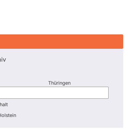
iv
Thüringen
halt
halt
olstein
Schli