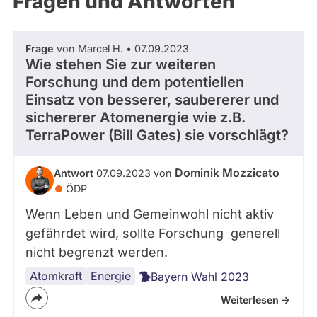
Fragen und Antworten
aktiven
Kandidaturen
oder
Frage
von Marcel H. • 07.09.2023
Mandaten
Wie stehen Sie zur weiteren
können
Forschung und dem potentiellen
über
Einsatz von besserer, saubererer und
sichererer Atomenergie wie z.B.
abgeordnetenwatch
TerraPower (Bill Gates) sie vorschlägt?
befragt
werden.
Dominik Mozzicato
Antwort
07.09.2023 von
ÖDP
Wenn Leben und Gemeinwohl nicht aktiv
gefährdet wird, sollte Forschung generell
nicht begrenzt werden.
Atomkraft
Energie
Bayern Wahl 2023
Weiterlesen ->