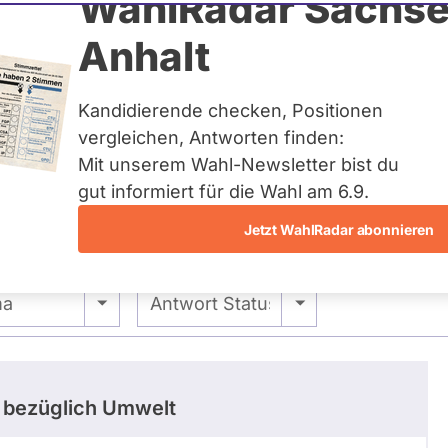
Hämmerling
WahlRadar Sachse
N
Anhalt
tuelles und kein zukünftiges
idatur auf Landes-, Bundes-
ndidaturen über eine
Kandidierende checken, Positionen
t erfasst.
vergleichen, Antworten finden:
Mit unserem Wahl-Newsletter bist du
gut informiert für die Wahl am 6.9.
Jetzt WahlRadar abonnieren
stimmungen
 -
- Alle -
ma
Antwort Status
bezüglich Umwelt