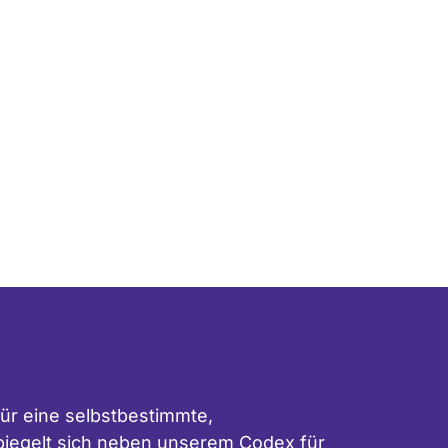
ür eine selbstbestimmte,
 spiegelt sich neben unserem
Codex für