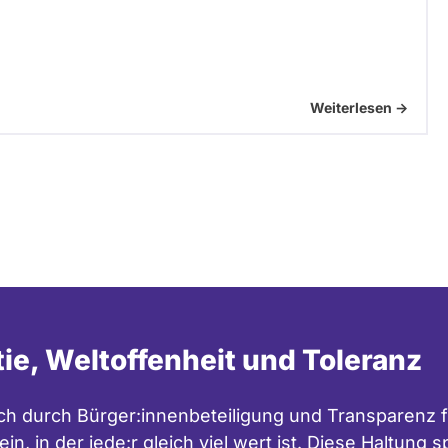
Weiterlesen ->
tie, Weltoffenheit und Toleranz
h durch Bürger:innenbeteiligung und Transparenz f
in, in der jede:r gleich viel wert ist. Diese Haltung