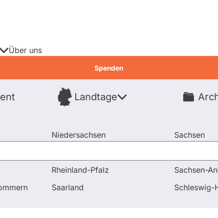
Über uns
Spenden
ent
Landtage
Arch
Spenden
Niedersachsen
Sachsen
Nordrhein-Westfalen
Sachsen-An
Rheinland-Pfalz
Sachsen-An
agen und Antworten
pommern
Saarland
Schleswig-H