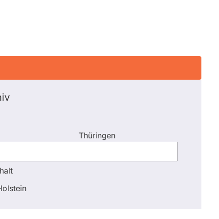
iv
Thüringen
halt
halt
olstein
Schli