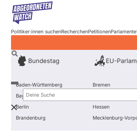
Direkt
zum
Inhalt
Politiker:innen suchen
Recherchen
Petitionen
Parlamente
Bundestag
EU-Parlam
Baden-Württemberg
Bremen
Bayern
Hamburg
Deine
Berlin
Hessen
Suche
Startseite
Frage stellen
Claudia Hämmerling
Fr
Brandenburg
Mecklenburg-Vor