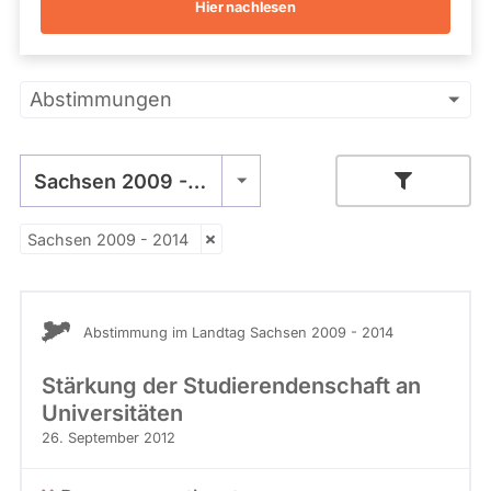
Hier nachlesen
Kandidaturen
und
Mandaten
werden
Primäre
nicht
Abstimmungen
berücksichtigt.
Reiter
Sachsen 2009 - 2014
Sachsen 2009 - 2014
- Alle -
Stimme
Abstimmung im Landtag Sachsen 2009 - 2014
Stärkung der Studierendenschaft an
Universitäten
26. September 2012