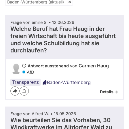
Baden-Württemberg (aktuell)
vergangenen
Zeitraum
Kandidaturen
und
Mandaten
Frage
von emilie S. • 12.06.2026
werden
- Alle -
Thema
Welche Beruf hat Frau Haug in der
nicht
berücksichtigt.
freien Wirtschaft bis heute ausgeführt
und welche Schulbildung hat sie
- Alle -
Antwort Status
durchlaufen?
Carmen Haug
Antwort ausstehend
von
AfD
Transparenz
Baden-Württemberg
Details ->
Frage
von Alfred W. • 15.05.2026
Wie beurteilen Sie das Vorhaben, 30
Windkraftwerke im Altdorfer Wald zu