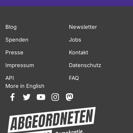
Fußzeile
Blog
Newsletter
Spenden
Jobs
Presse
Kontakt
Impressum
Datenschutz
API
FAQ
More in English
facebook
twitter
youtube
instagram
mastodon