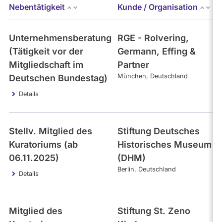
Bundestag (aktuell)
Nebentätigkeit
Kunde / Organisation
Kandidaturen
und
Mandaten
- Alle -
werden
Kategorie
Unternehmensberatung
RGE - Rolvering,
nicht
berücksichtigt.
(Tätigkeit vor der
Germann, Effing &
Themen
Mitgliedschaft im
Partner
München
Deutschland
Deutschen Bundestag)
Details
- Alle -
Einkommen
- Alle -
Stellv. Mitglied des
Stiftung Deutsches
Interval
Kuratoriums (ab
Historisches Museum
06.11.2025)
(DHM)
Berlin
Deutschland
Details
Mitglied des
Stiftung St. Zeno