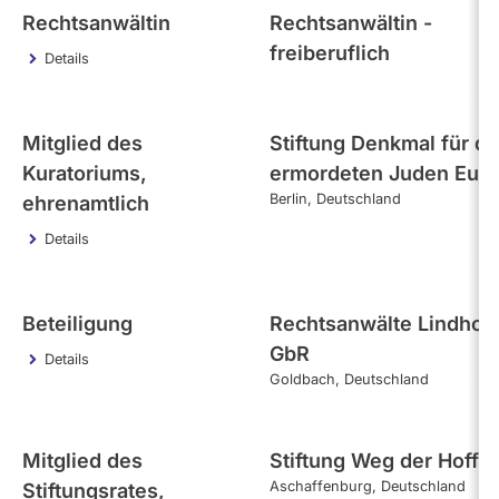
Rechtsanwältin
Rechtsanwältin -
freiberuflich
Details
Mitglied des
Stiftung Denkmal für di
Kuratoriums,
ermordeten Juden Eur
Berlin
Deutschland
ehrenamtlich
Details
Beteiligung
Rechtsanwälte Lindhol
GbR
Details
Goldbach
Deutschland
Mitglied des
Stiftung Weg der Hoffn
Aschaffenburg
Deutschland
Stiftungsrates,