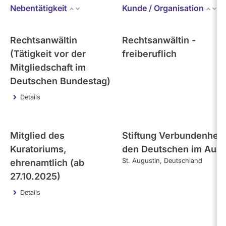
Bundestag (aktuell)
Nebentätigkeit
Kunde / Organisation
Kandidaturen
und
Mandaten
- Alle -
werden
Kategorie
Rechtsanwältin
Rechtsanwältin -
nicht
berücksichtigt.
(Tätigkeit vor der
freiberuflich
Themen
Mitgliedschaft im
Deutschen Bundestag)
Details
- Alle -
Einkommen
- Alle -
Interval
Mitglied des
Stiftung Verbundenheit
Kuratoriums,
den Deutschen im Ausl
St. Augustin
Deutschland
ehrenamtlich (ab
27.10.2025)
Details