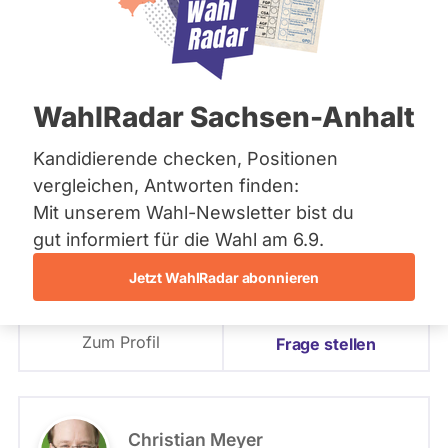
Bremen
Hamburg
PLZ oder Namen
Hessen
eingeben
Mecklenburg-Vorpommern
Niedersachsen
20 - Holzminden
WahlRadar Sachsen-Anhalt
Nordrhein-Westfalen
- Alle -
Partei
Rheinland-Pfalz
Saarland
Kandidierende checken, Positionen
Sachsen
20 - Holzminden
vergleichen, Antworten finden:
Sabine Tippelt
Sachsen-Anhalt
Mit unserem Wahl-Newsletter bist du
Sachsen-Anhalt
SPD
Schleswig-Holstein
gut informiert für die Wahl am 6.9.
- Alle -
Wahlliste
Thüringen
Jetzt WahlRadar abonnieren
Angetreten für: SPD
Archiv
Wahlkreis: 20 - Holzminden
Listenposition
Zum Profil
Über uns
Frage stellen
Spenden
Christian Meyer