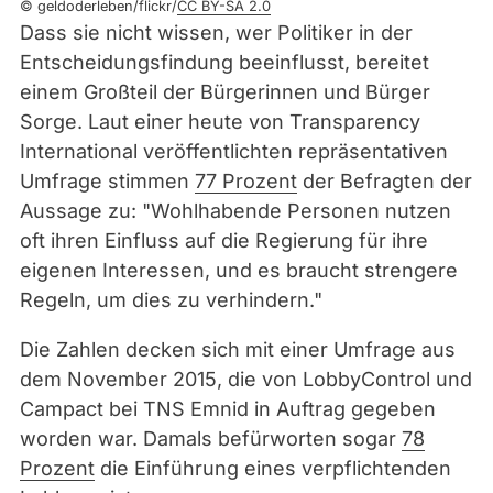
© geldoderleben/flickr/
CC BY-SA 2.0
e
Dass sie nicht wissen, wer Politiker in der
l
Entscheidungsfindung beeinflusst, bereitet
d
einem Großteil der Bürgerinnen und Bürger
o
Sorge. Laut einer heute von Transparency
d
International veröffentlichten repräsentativen
e
Umfrage stimmen
77 Prozent
der Befragten der
r
Aussage zu: "Wohlhabende Personen nutzen
l
oft ihren Einfluss auf die Regierung für ihre
e
eigenen Interessen, und es braucht strengere
b
Regeln, um dies zu verhindern."
e
Die Zahlen decken sich mit einer Umfrage aus
n
dem November 2015, die von LobbyControl und
/
Campact bei TNS Emnid in Auftrag gegeben
f
worden war. Damals befürworten sogar
78
l
Prozent
die Einführung eines verpflichtenden
i