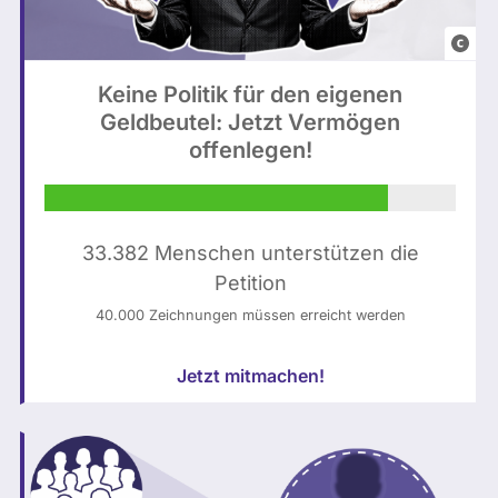
n
i
e
e
n
/
Keine Politik für den eigenen
t
Geldbeutel: Jetzt Vermögen
u
h
offenlegen!
n
ä
s
l
p
t
l
K
33.382 Menschen unterstützen die
a
I
Petition
s
-
40.000 Zeichnungen müssen erreicht werden
h
g
(
e
Jetzt mitmachen!
b
n
e
e
a
r
r
i