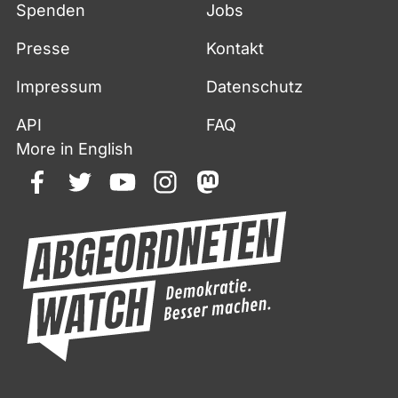
Spenden
Jobs
m
i
Presse
Kontakt
t
Impressum
Datenschutz
M
a
API
FAQ
t
More in English
e
r
facebook
twitter
youtube
instagram
mastodon
i
a
l
v
o
n
C
a