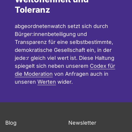
e
a
a
Toleranz
n
t
b
w
c
g
abgeordnetenwatch setzt sich durch
a
h
e
Bürger:innenbeteiligung und
t
o
Transparenz für eine selbstbestimmte,
c
r
demokratische Gesellschaft ein, in der
h
d
jede:r gleich viel wert ist. Diese Haltung
n
spiegelt sich neben unserem
Codex für
e
die Moderation
von Anfragen auch in
t
unseren
Werten
wider.
e
n
w
a
t
Blog
Newsletter
c
h