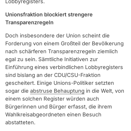
Lobbyregisters.
c
k
Unionsfraktion blockiert strengere
r
Transparenzregeln
/
C
Doch insbesondere der Union scheint die
C
Forderung von einem Großteil der Bevölkerung
B
nach schärferen Transparenzregeln ziemlich
Y
egal zu sein. Sämtliche Initiativen zur
-
Einführung eines verbindlichen Lobbyregisters
S
sind bislang an der CDU/CSU-Fraktion
A
gescheitert. Einige Unions-Politiker setzten
2
sogar die
abstruse Behauptung
in die Welt, von
.
einem solchen Register würden auch
0
Bürgerinnen und Bürger erfasst, die ihrem
Wahlkreisabgeordneten einen Besuch
abstatteten.