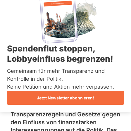
Informationen.
Bremen
Hamburg
Hessen
Mecklenburg-Vorpommern
Unsere Forderungen
Niedersachsen
Nordrhein-Westfalen
Rheinland-Pfalz
Neue Umfrage: 77
Saarland
Spendenflut stoppen,
Sachsen
Prozent fordern
Lobbyeinfluss begrenzen!
Sachsen-Anhalt
Sachsen-Anhalt
strengere Regeln gegen
Schleswig-Holstein
Gemeinsam für mehr Transparenz und
Thüringen
Kontrolle in der Politik.
geheimen Lobbyismus
Keine Petition und Aktion mehr verpassen.
Archiv
Eine große Mehrheit der Bürgerinnen
Jetzt Newsletter abonnieren!
Über uns
und Bürger verlangt strenge
Spenden
Transparenzregeln und Gesetze gegen
den Einfluss von finanzstarken
Interessengruppen auf die Politik. Das