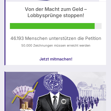
u
Von der Macht zum Geld –
n
Lobbysprünge stoppen!
d
e
s
t
46.193 Menschen unterstützen die Petition
a
50.000 Zeichnungen müssen erreicht werden
g
:
Jetzt mitmachen!
N
o
r
a
L
e
o