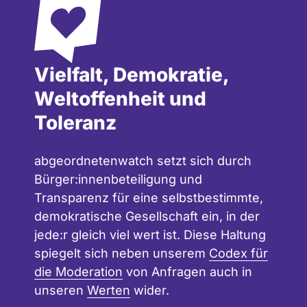
r
t
a
d
e
g
n
n
e
Vielfalt, Demokratie,
e
w
:
t
a
a
Weltoffenheit und
e
t
b
Toleranz
n
c
g
w
h
e
abgeordnetenwatch setzt sich durch
a
o
Bürger:innenbeteiligung und
t
r
Transparenz für eine selbstbestimmte,
c
d
demokratische Gesellschaft ein, in der
h
n
jede:r gleich viel wert ist. Diese Haltung
e
spiegelt sich neben unserem
Codex für
t
die Moderation
von Anfragen auch in
e
unseren
Werten
wider.
n