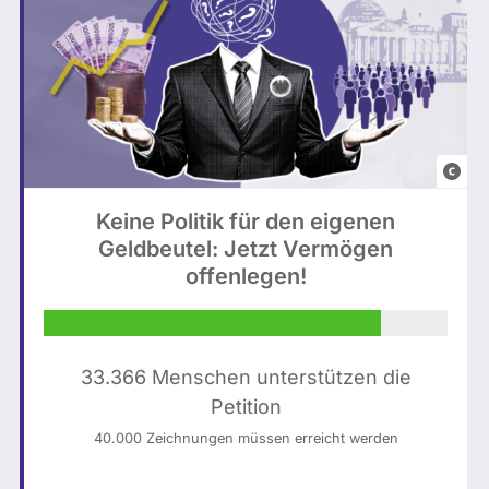
a
L
e
o
n
i
e
e
n
/
Keine Politik für den eigenen
t
Geldbeutel: Jetzt Vermögen
u
h
offenlegen!
n
ä
s
l
p
t
l
K
33.366 Menschen unterstützen die
a
I
Petition
s
-
40.000 Zeichnungen müssen erreicht werden
h
g
(