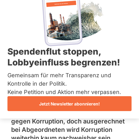
Informationen.
Bremen
Hamburg
Hessen
Mecklenburg-Vorpommern
Unsere Forderungen
Niedersachsen
Nordrhein-Westfalen
Rheinland-Pfalz
Bundestag ratifiziert
Saarland
Spendenflut stoppen,
Sachsen
UN-Konvention gegen
Lobbyeinfluss begrenzen!
Sachsen-Anhalt
Sachsen-Anhalt
Korruption - nach elf
Schleswig-Holstein
Gemeinsam für mehr Transparenz und
Thüringen
Kontrolle in der Politik.
Jahren
Keine Petition und Aktion mehr verpassen.
Archiv
Elf Jahre brauchte der Bundestag zur
Jetzt Newsletter abonnieren!
Über uns
Ratifizierung einer UN-Konvention
Spenden
gegen Korruption, doch ausgerechnet
bei Abgeordneten wird Korruption
weiterhin kaum nachweisbar sein.