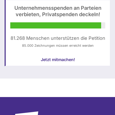
I
M
|
Unternehmensspenden an Parteien
-
o
J
verbieten, Privatspenden deckeln!
g
n
e
e
t
n
n
a
s
e
g
81.268 Menschen unterstützen die Petition
S
r
e
c
85.000 Zeichnungen müssen erreicht werden
i
:
h
e
a
i
Jetzt mitmachen!
r
b
c
t
g
k
/
e
e
a
o
,
b
r
M
g
d
o
e
n
n
o
e
t