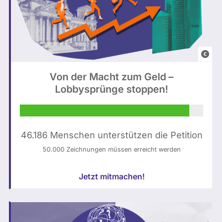
B
u
Von der Macht zum Geld –
n
Lobbysprünge stoppen!
d
e
s
t
46.186 Menschen unterstützen die Petition
a
50.000 Zeichnungen müssen erreicht werden
g
:
Jetzt mitmachen!
N
o
r