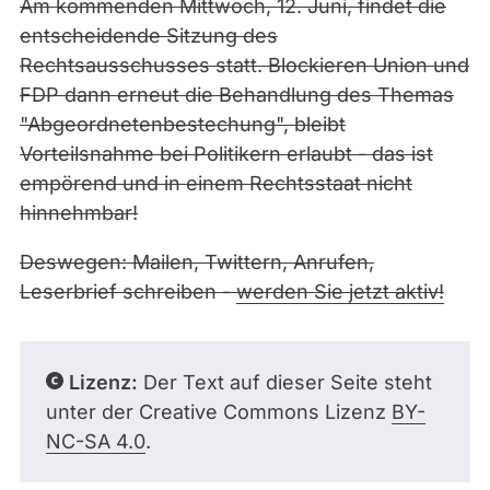
Am kommenden Mittwoch, 12. Juni, findet die
entscheidende Sitzung des
Rechtsausschusses statt. Blockieren Union und
FDP dann erneut die Behandlung des Themas
"Abgeordnetenbestechung", bleibt
Vorteilsnahme bei Politikern erlaubt - das ist
empörend und in einem Rechtsstaat nicht
hinnehmbar!
Deswegen: Mailen, Twittern, Anrufen,
Leserbrief schreiben -
werden Sie jetzt aktiv!
Lizenz:
Der Text auf dieser Seite steht
unter der Creative Commons Lizenz
BY-
NC-SA 4.0
.