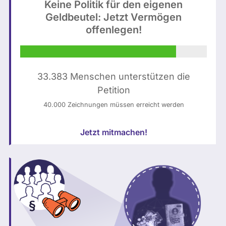
/
Keine Politik für den eigenen
t
Geldbeutel: Jetzt Vermögen
u
h
offenlegen!
n
ä
s
l
p
t
l
K
33.383 Menschen unterstützen die
a
I
Petition
s
-
40.000 Zeichnungen müssen erreicht werden
h
g
(
e
Jetzt mitmachen!
b
n
e
e
a
r
r
i
b
e
e
r
i
t