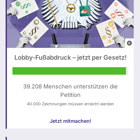
K
e
c
I
:
h
-
a
g
b
e
g
n
F
e
e
o
o
Lobby-Fußabdruck – jetzt per Gesetz!
r
t
r
i
o
d
e
P
n
r
l
39.208 Menschen unterstützen die
e
t
e
Petition
t
)
n
e
40.000 Zeichnungen müssen erreicht werden
,
a
n
H
r
Jetzt mitmachen!
w
a
s
a
n
a
t