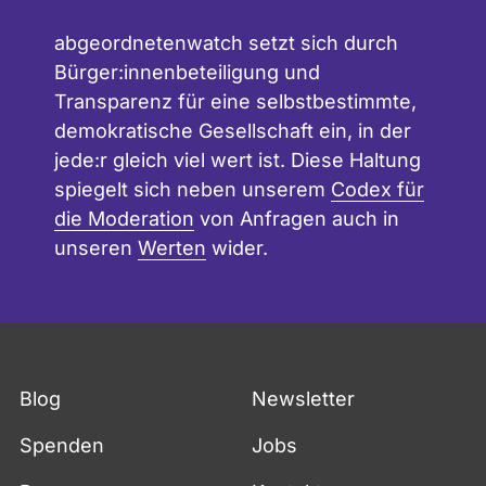
w
h
e
abgeordnetenwatch setzt sich durch
a
o
Bürger:innenbeteiligung und
t
r
Transparenz für eine selbstbestimmte,
c
d
demokratische Gesellschaft ein, in der
h
n
jede:r gleich viel wert ist. Diese Haltung
e
spiegelt sich neben unserem
Codex für
t
die Moderation
von Anfragen auch in
e
unseren
Werten
wider.
n
w
a
t
c
Blog
Newsletter
h
m
Spenden
Jobs
i