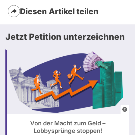
Diesen Artikel teilen
Jetzt Petition unterzeichnen
B
u
Von der Macht zum Geld –
n
Lobbysprünge stoppen!
d