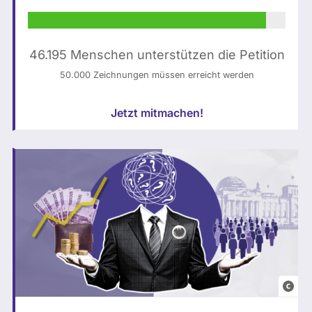
e
s
t
46.195 Menschen unterstützen die Petition
a
50.000 Zeichnungen müssen erreicht werden
g
:
Jetzt mitmachen!
N
o
r
a
L
e
o
n
i
e
e
n