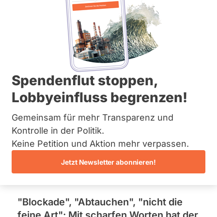
Informationen.
Bremen
Hamburg
Hessen
Mecklenburg-Vorpommern
Unsere Forderungen
Niedersachsen
Nordrhein-Westfalen
Rheinland-Pfalz
"Blockade bei
Saarland
Spendenflut stoppen,
Sachsen
Abgeordnetenbestechung
Lobbyeinfluss begrenzen!
Sachsen-Anhalt
Sachsen-Anhalt
Ausschussvorsitzender
Schleswig-Holstein
Gemeinsam für mehr Transparenz und
Thüringen
Kontrolle in der Politik.
Kauder übt scharfe
Keine Petition und Aktion mehr verpassen.
Archiv
Kritik an eigener
Jetzt Newsletter abonnieren!
Über uns
Fraktionsführung
Spenden
"Blockade", "Abtauchen", "nicht die
feine Art": Mit scharfen Worten hat der