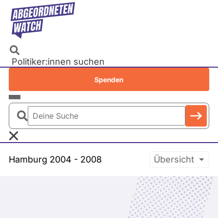
Direkt
zum
Inhalt
Politiker:innen suchen
Recherchen
Spenden
Petitionen
Parlamente
Deine
Bundestag
Suche
EU-Parlament
Hamburg
2004 - 2008
Übersicht
Landtage
Baden-Württemberg
Bayern
Berlin
Brandenburg