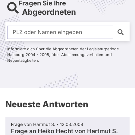
Fragen Sie Ihre
Bremen
Abgeordneten
Hamburg
Hessen
Mecklenburg-Vorpommern
Niedersachsen
Nordrhein-Westfalen
Rheinland-Pfalz
Saarland
Informiere dich über die Abgeordneten der Legislaturperiode
Sachsen
Hamburg 2004 - 2008, über Abstimmungsverhalten und
Sachsen-Anhalt
Nebentätigkeiten.
Sachsen-Anhalt
Schleswig-Holstein
Thüringen
Archiv
Neueste Antworten
Über uns
Spenden
Frage
von Hartmut S. • 12.03.2008
Frage an Heiko Hecht von
Hartmut S.