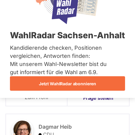
Bremen
Hamburg
PLZ oder Namen
Hessen
eingeben
Mecklenburg-Vorpommern
Niedersachsen
Landesliste Saarland
WahlRadar Sachsen-Anhalt
Nordrhein-Westfalen
- Alle -
Partei
Rheinland-Pfalz
Saarland
Kandidierende checken, Positionen
Sachsen
- Alle -
Wahlkreis
vergleichen, Antworten finden:
Roland Theis
Sachsen-Anhalt
Mit unserem Wahl-Newsletter bist du
Sachsen-Anhalt
CDU
Schleswig-Holstein
gut informiert für die Wahl am 6.9.
Landesliste Saarland
Thüringen
Jetzt WahlRadar abonnieren
Angetreten für: CDU
Archiv
Listenposition
Zum Profil
Frage stellen
Über uns
Spenden
Dagmar Heib
CDU