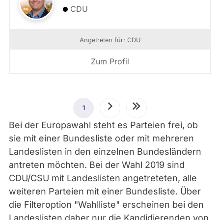
CDU
Angetreten für: CDU
Zum Profil
Seitennummerierung
1
Aktuelle
Nächste
Letzte
Bei der Europawahl steht es Parteien frei, ob
Seite
Seite
Seite
sie mit einer Bundesliste oder mit mehreren
Landeslisten in den einzelnen Bundesländern
antreten möchten. Bei der Wahl 2019 sind
CDU/CSU mit Landeslisten angetreteten, alle
weiteren Parteien mit einer Bundesliste. Über
die Filteroption "Wahlliste" erscheinen bei den
Landeslisten daher nur die Kandidierenden von