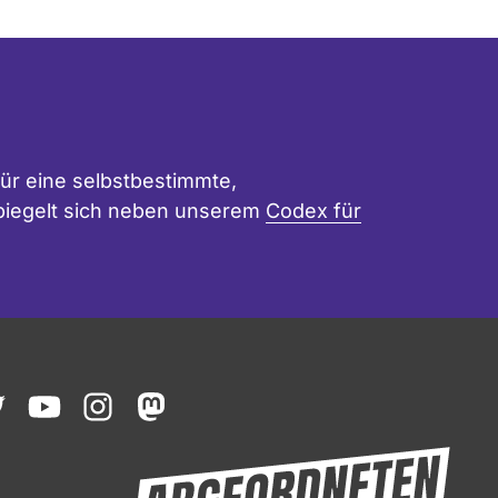
ür eine selbstbestimmte,
 spiegelt sich neben unserem
Codex für
ook
witter
youtube
instagram
mastodon