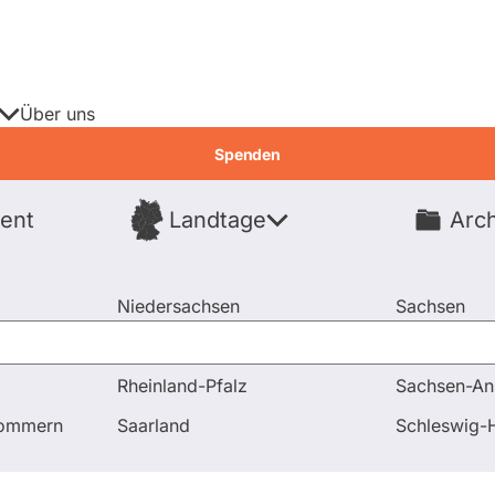
Über uns
Spenden
ent
Landtage
Arch
Spenden
Niedersachsen
Sachsen
Nordrhein-Westfalen
Sachsen-An
Rheinland-Pfalz
Sachsen-An
pommern
Saarland
Schleswig-H
ierende
Fragen & Antworten
Wahlpr