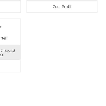
Zum Profil
k
rtei
rumspartei
 I