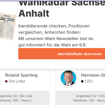
WahlRadar Sachse
Anhalt
5 - Kandidierende
Kandidierende checken, Positionen
vergleichen, Antworten finden:
Mit unserem Wahl-Newsletter bist du
109 - Neuss I
- Alle -
Wahlliste
gut informiert für die Wahl am 6.9.
Jetzt WahlRadar abonnieren
Roland Sperling
Hermann G
Die Linke
CDU
getreten für: Die Linke
Angetreten für: CD
ahlkreis: 109 - Neuss I
Wahlkreis: 109 - Neuss