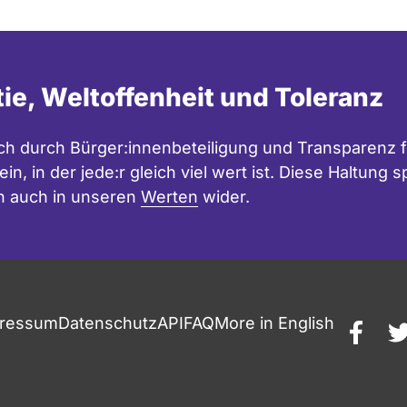
tie, Weltoffenheit und Toleranz
h durch Bürger:innenbeteiligung und Transparenz f
in, in der jede:r gleich viel wert ist. Diese Haltung
n auch in unseren
Werten
wider.
ressum
Datenschutz
API
FAQ
More in English
faceb
t