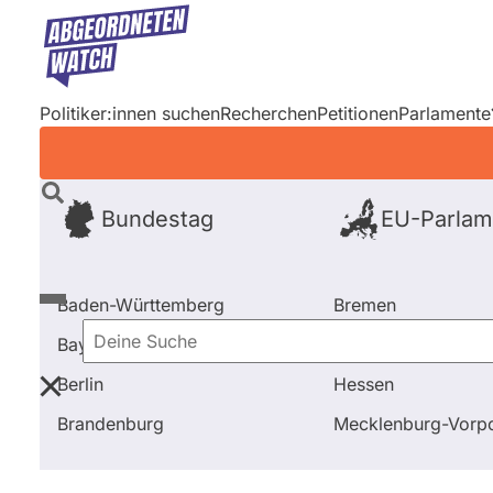
Direkt
zum
Inhalt
Politiker:innen suchen
Recherchen
Petitionen
Parlamente
Bundestag
EU-Parlam
Baden-Württemberg
Bremen
Bayern
Hamburg
Deine
Berlin
Hessen
Suche
Startseite
Bundestag
Wahl 2005
Kandidierende
Brandenburg
Mecklenburg-Vor
Bundestag
Wahl 2005
Kandid