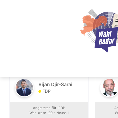
Bundestag Wahl 200
PLZ oder Namen
- Alle -
Partei
eingeben
109 - Neuss I
Bijan Djir-Sarai
FDP
Angetreten für: FDP
An
Wahlkreis: 109 - Neuss I
W