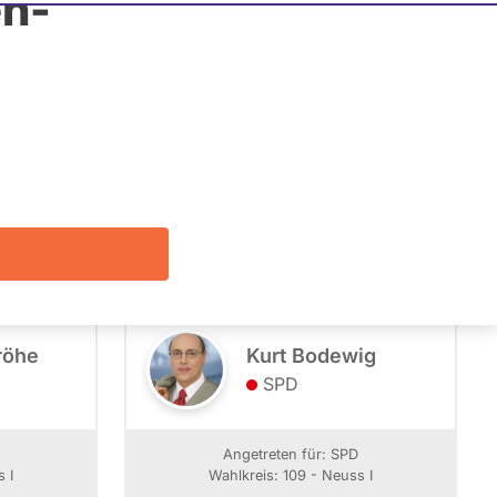
n-
Listenposition
Alle
Filter zeigen
röhe
Kurt Bodewig
SPD
U
Angetreten für: SPD
 I
Wahlkreis: 109 - Neuss I