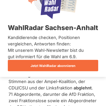
Bremen
Impfpflicht abschaffen
Hamburg
Hessen
19. Mai 2022
Mecklenburg-Vorpommern
Niedersachsen
WahlRadar Sachsen-Anhalt
Der von der AfD-Fraktion eingebrachte
Nordrhein-Westfalen
Rheinland-Pfalz
Antrag
sieht die Abschaffung der
Saarland
Kandidierende checken, Positionen
einrichtungsbezogenen Impfpflicht vor.
Sachsen
vergleichen, Antworten finden:
Hintergrund sei, dass sich durch die
Sachsen-Anhalt
Mit unserem Wahl-Newsletter bist du
Sachsen-Anhalt
Regelungen die ohnehin schon
Schleswig-Holstein
gut informiert für die Wahl am 6.9.
angespannte Situation der Pflegekräfte
Thüringen
weiter verschlechtert hätte.
Jetzt WahlRadar abonnieren
Archiv
Der Antrag der AfD Fraktion wurde mit 574
Über uns
Stimmen aus der Ampel-Koalition, der
CDU/CSU und der Linksfraktion
abglehnt
.
Spenden
71 Abgeordente, darunter die AfD Fraktion,
zwei Fraktionslose sowie ein Abgeordneter