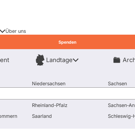
Über uns
Spenden
ent
Landtage
Arch
Spenden
Niedersachsen
Sachsen
Nordrhein-Westfalen
Sachsen-An
Rheinland-Pfalz
Sachsen-An
linksextremistische Einschüchterung in Bremen
pommern
Saarland
Schleswig-H
 & Antworten
Abstimmungen
Aussch