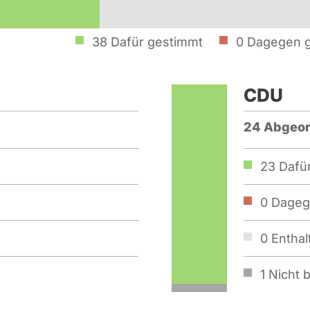
38
Dafür gestimmt
0
Dagegen 
CDU
24 Abgeor
23
Dafür
0
Dageg
0
Enthal
1
Nicht b