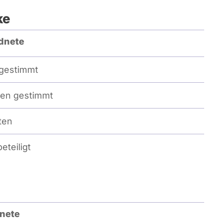
ke
dnete
gestimmt
en gestimmt
ten
eteiligt
nete