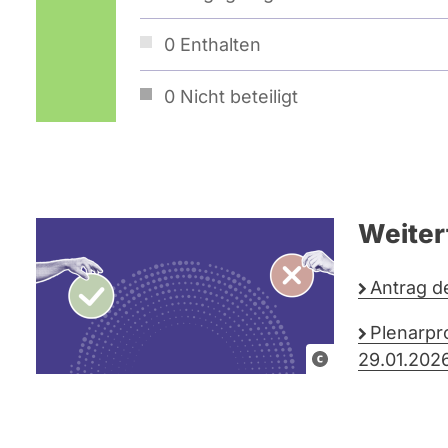
0
Enthalten
0
Nicht beteiligt
Weiter
Antrag d
Plenarpr
G
29.01.202
r
a
f