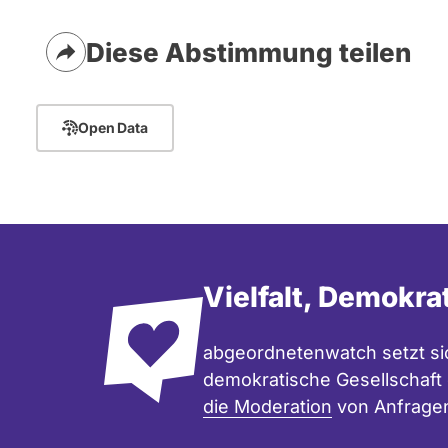
i
k
Diese Abstimmung teilen
e
l
e
Open Data
m
e
n
t
e
:
Vielfalt, Demokra
C
a
abgeordnetenwatch setzt sic
n
demokratische Gesellschaft e
v
die Moderation
von Anfrage
a