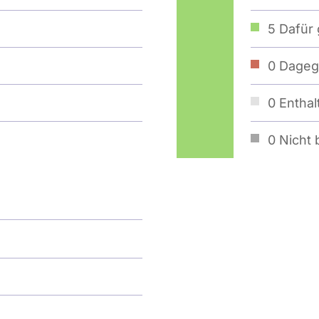
5
Dafür 
0
Dageg
0
Enthal
0
Nicht b