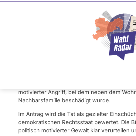
Antrag gegen links
Einschüchterung i
28. Januar 2026
Ein
Antrag
der
CDU-Fraktion
in der Bremi
Farbanschlag auf das Wohnhaus des Leiters
Januar 2026 befasst, wurde angenommen. Hin
motivierter Angriff, bei dem neben dem Wohn
Nachbarsfamilie beschädigt wurde.
Im Antrag wird die Tat als gezielter Einschü
demokratischen Rechtsstaat bewertet. Die B
politisch motivierter Gewalt klar verurteilen 