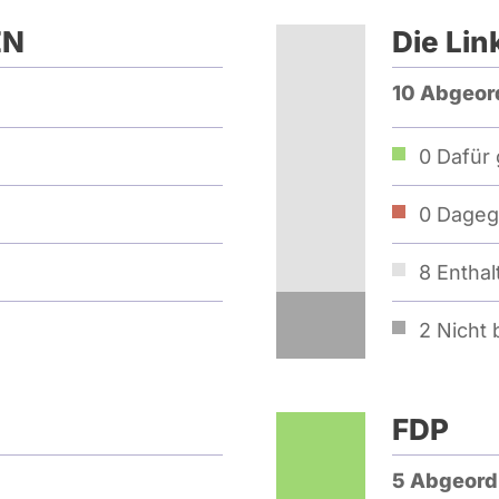
EN
Die Lin
10 Abgeor
0
Dafür 
0
Dageg
8
Enthal
2
Nicht b
FDP
5 Abgeord