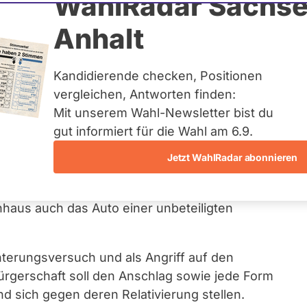
WahlRadar Sachse
Anhalt
extremistische
Kandidierende checken, Positionen
n Bremen
vergleichen, Antworten finden:
Mit unserem Wahl-Newsletter bist du
gut informiert für die Wahl am 6.9.
schen Bürgerschaft, der sich mit einem
Jetzt WahlRadar abonnieren
 des Landesamts für Verfassungsschutz im
tergrund ist ein mutmaßlich linksextremistisch
haus auch das Auto einer unbeteiligten
chterungsversuch und als Angriff auf den
ürgerschaft soll den Anschlag sowie jede Form
und sich gegen deren Relativierung stellen.