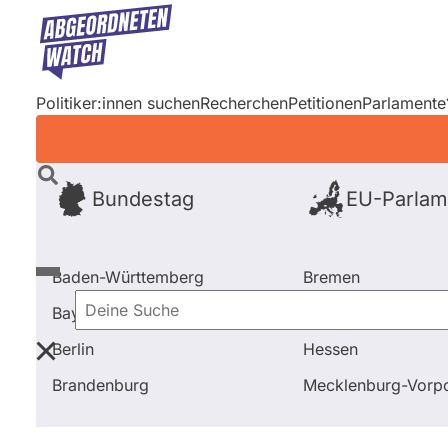
Direkt
zum
Inhalt
Politiker:innen suchen
Recherchen
Petitionen
Parlamente
Bundestag
EU-Parlam
Baden-Württemberg
Bremen
Bayern
Hamburg
Deine
Berlin
Hessen
Suche
Startseite
Bremen
Abstimmungen
Antrag gegen 
Brandenburg
Mecklenburg-Vor
Bremen
Abgeordnete
Fragen