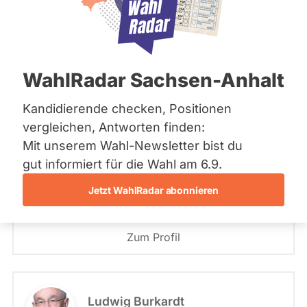
Bremen
Hamburg
PLZ oder Namen
Hessen
eingeben
Mecklenburg-Vorpommern
Niedersachsen
18 - Potsdam-Mittelmark II
WahlRadar Sachsen-Anhalt
Nordrhein-Westfalen
- Alle -
Partei
Rheinland-Pfalz
Saarland
Kandidierende checken, Positionen
Sachsen
18 - Potsdam-Mittelmark II
vergleichen, Antworten finden:
Günter Baaske
Sachsen-Anhalt
Mit unserem Wahl-Newsletter bist du
Sachsen-Anhalt
SPD
Schleswig-Holstein
gut informiert für die Wahl am 6.9.
- Alle -
Wahlliste
Thüringen
Jetzt WahlRadar abonnieren
Angetreten für: SPD
Archiv
Wahlkreis: 18 - Potsdam-Mittelmark II
Listenposition
Über uns
Zum Profil
Spenden
Ludwig Burkardt