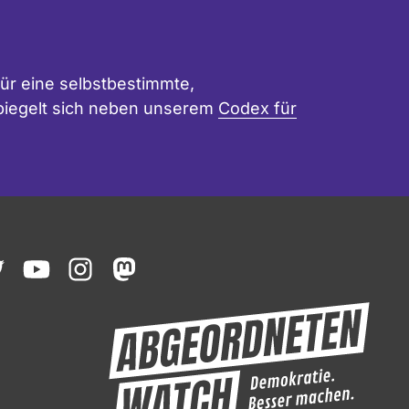
ür eine selbstbestimmte,
 spiegelt sich neben unserem
Codex für
ook
witter
youtube
instagram
mastodon