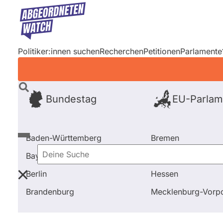
Direkt
zum
Inhalt
Politiker:innen suchen
Recherchen
Petitionen
Parlamente
Bundestag
EU-Parlam
Baden-Württemberg
Bremen
Bayern
Hamburg
Deine
Berlin
Hessen
Suche
Startseite
Baden-Württemberg
Wahl 2021
Kandi
Brandenburg
Mecklenburg-Vor
Baden-Württemberg
Wahl 2021