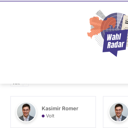
Grußwort der Schirmherrin
Baden-Württemberg 
PLZ oder Namen
Volt
eingeben
Volt
Kasimir Romer
Volt