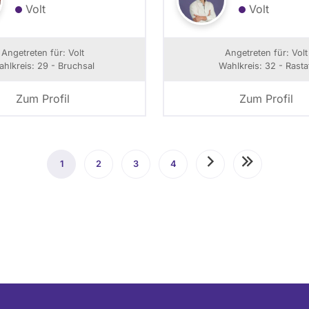
Volt
Volt
Angetreten für: Volt
Angetreten für: Volt
hlkreis: 29 - Bruchsal
Wahlkreis: 32 - Rasta
Zum Profil
Zum Profil
1
Aktuelle
2
Seite
3
Seite
4
Seite
Nächste
Letzte
Seite
Seite
Seite