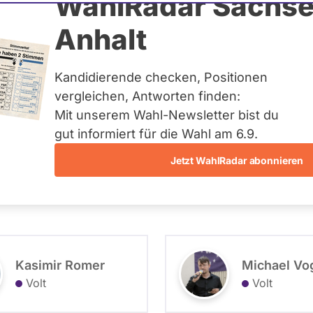
WahlRadar Sachse
Anhalt
Kandidierende checken, Positionen
- Kandidierende
vergleichen, Antworten finden:
Mit unserem Wahl-Newsletter bist du
gut informiert für die Wahl am 6.9.
Jetzt WahlRadar abonnieren
- Alle -
- Alle -
Wahlkreis
Wahlliste
Kasimir Romer
Michael Vo
Volt
Volt