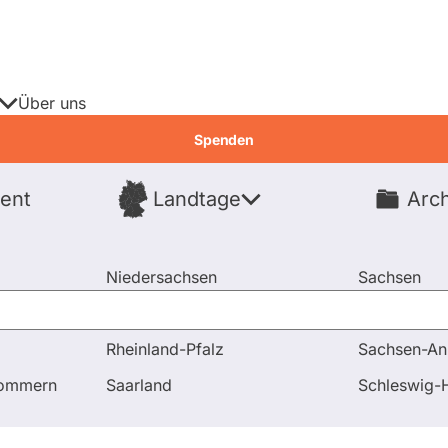
Über uns
Spenden
ent
Landtage
Arch
Spenden
Niedersachsen
Sachsen
Nordrhein-Westfalen
Sachsen-An
Rheinland-Pfalz
Sachsen-An
dierende
pommern
Saarland
Schleswig-H
Fragen & Antworten
Kandidierende