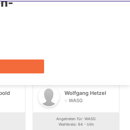
n-
rende
Listenposition
Alle
Filter zeigen
bold
Wolfgang Hetzel
WASG
Angetreten für: WASG
Wahlkreis: 64 - Ulm