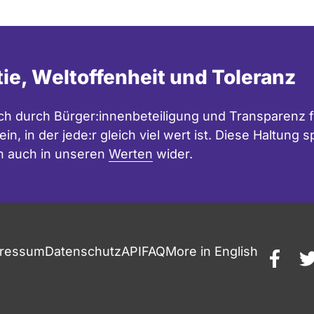
tie, Weltoffenheit und Toleranz
h durch Bürger:innenbeteiligung und Transparenz f
in, in der jede:r gleich viel wert ist. Diese Haltung
n auch in unseren
Werten
wider.
ressum
Datenschutz
API
FAQ
More in English
faceb
t