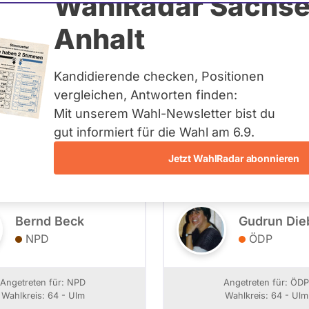
WahlRadar Sachse
Anhalt
Wahl 2006 - Kandidie
Kandidierende checken, Positionen
vergleichen, Antworten finden:
Mit unserem Wahl-Newsletter bist du
64 - Ulm
- Alle -
Wahlliste
gut informiert für die Wahl am 6.9.
Jetzt WahlRadar abonnieren
Bernd Beck
Gudrun Die
NPD
ÖDP
Angetreten für: NPD
Angetreten für: ÖDP
Wahlkreis: 64 - Ulm
Wahlkreis: 64 - Ulm