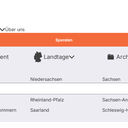
Über uns
Spenden
ent
Landtage
Arch
Spenden
Niedersachsen
Sachsen
Nordrhein-Westfalen
Sachsen-An
Rheinland-Pfalz
Sachsen-An
idierende
pommern
Saarland
Schleswig-H
Kandidierende
Fragen & Antworten