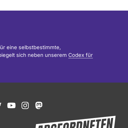
ür eine selbstbestimmte,
 spiegelt sich neben unserem
Codex für
ook
witter
youtube
instagram
mastodon