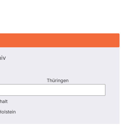
iv
Thüringen
halt
halt
olstein
Schli