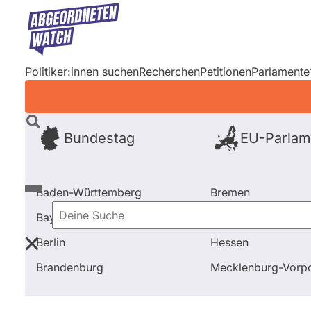
Direkt
zum
Inhalt
Politiker:innen suchen
Recherchen
Petitionen
Parlamente
Bundestag
EU-Parlam
Baden-Württemberg
Bremen
Bayern
Hamburg
Deine
Berlin
Hessen
Suche
Startseite
Baden-Württemberg
Wahl 2006
Kand
Brandenburg
Mecklenburg-Vor
Baden-Württemberg
Wahl 2006