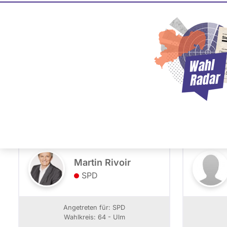
Baden-Württemberg 
PLZ oder Namen
- Alle -
Partei
eingeben
64 - Ulm
Martin Rivoir
SPD
Angetreten für: SPD
Wahlkreis: 64 - Ulm